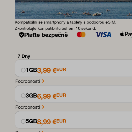
Kompatibilní se smartphony a tablety s podporou eSIM.
Zkontrolujte kompatibilitu během 10 sekund.
Plaťte bezpečně
7 Dny
3,99 €
1GB
EUR
Podrobnosti
6,99 €
3GB
EUR
Podrobnosti
8,99 €
5GB
EUR