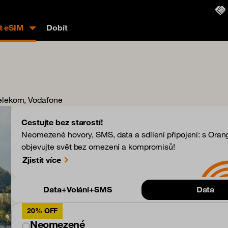
t eSIM
Dobít
 Telekom, Vodafone
Cestujte bez starostí!
Neomezené hovory, SMS, data a sdílení připojení: s Oran
objevujte svět bez omezení a kompromisů!
Zjistit více
Data+Volání+SMS
Data
20% OFF
Neomezené