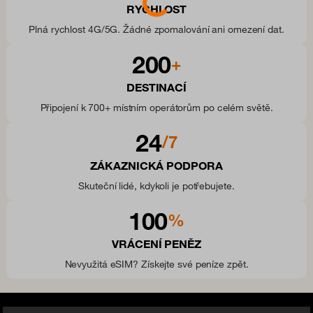
Loading...
RYCHLOST
Plná rychlost 4G/5G. Žádné zpomalování ani omezení dat.
200
+
DESTINACÍ
Připojení k 700+ místním operátorům po celém světě.
24
/7
ZÁKAZNICKÁ PODPORA
Skuteční lidé, kdykoli je potřebujete.
100
%
VRÁCENÍ PENĚZ
Nevyužitá eSIM? Získejte své peníze zpět.