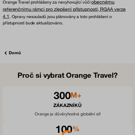
obecnému
Orange Travel prohlášeny za nevyhovující vůči
referenčnímu rámci pro zlepšení přístupnosti, RGAA verze
4.1
. Opravy nesouladů jsou plánovány a toto prohlášení o
přístupnosti bude aktualizováno.
Domů
Proč si vybrat Orange Travel?
300
M+
ZÁKAZNÍKŮ
Orange je důvěryhodná globální síť
100
%