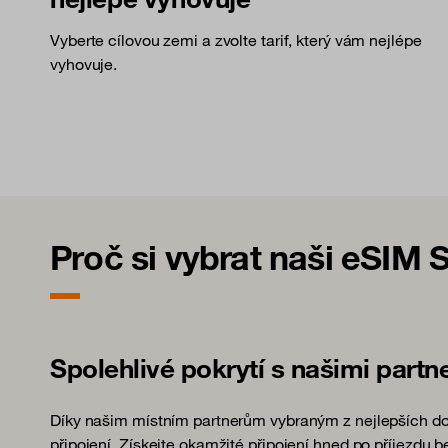
Vyberte cílovou zemi a zvolte tarif, který vám nejlépe
vyhovuje.
Proč si vybrat naši eSIM 
Spolehlivé pokrytí s našimi partn
Díky našim místním partnerům vybraným z nejlepších dost
připojení. Získejte okamžité připojení hned po příjezdu 