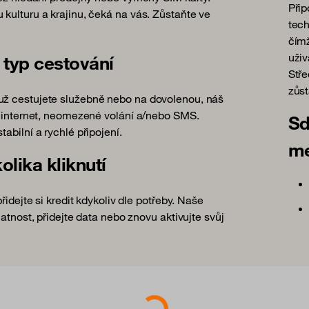
Přip
kulturu a krajinu, čeká na vás. Zůstaňte ve
tech
čímž
uživ
 typ cestování
Stře
zůst
už cestujete služebně nebo na dovolenou, náš
lý internet, neomezené volání a/nebo SMS.
Sd
abilní a rychlé připojení.
me
olika kliknutí
řidejte si kredit kdykoliv dle potřeby. Naše
latnost, přidejte data nebo znovu aktivujte svůj
Loading...