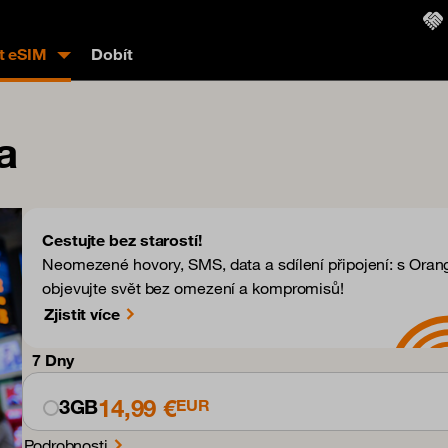
t eSIM
Dobít
a
Cestujte bez starostí!
Neomezené hovory, SMS, data a sdílení připojení: s Oran
objevujte svět bez omezení a kompromisů!
Zjistit více
7 Dny
14,99 €
3GB
EUR
Podrobnosti