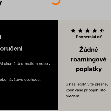
y
Partnerská síť
oručení
Žádné
roamingové
IM okamžitě e-mailem nebo v
poplatky
nebo návštěvu obchodu.
S naší eSIM víte přesně,
kolik vaše připojení stojí
předem.