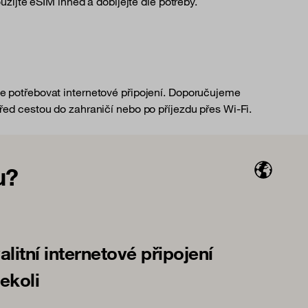
užijte eSIM ihned a dobíjejte dle potřeby.
te potřebovat internetové připojení. Doporučujeme
před cestou do zahraničí nebo po příjezdu přes Wi-Fi.
u?
alitní internetové připojení
ekoli