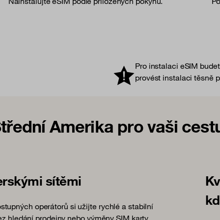
Nainstalujte eSIM podle přiložených pokynů.
Po
Pro instalaci eSIM bude
provést instalaci těsně 
Střední Amerika pro vaši cest
erskými sítěmi
Kv
kd
upných operátorů si užijte rychlé a stabilní
bez hledání prodejny nebo výměny SIM karty.