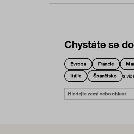
Chystáte se do
Evropa
Francie
Ma
Itálie
Španělsko
a víc