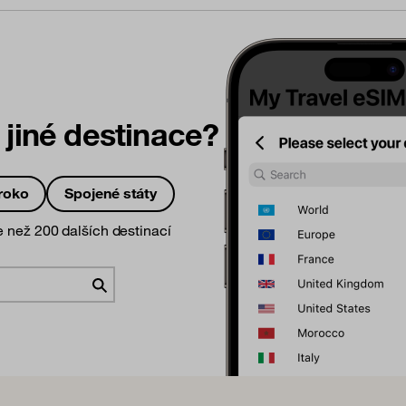
 jiné destinace?
roko
Spojené státy
e než 200 dalších destinací