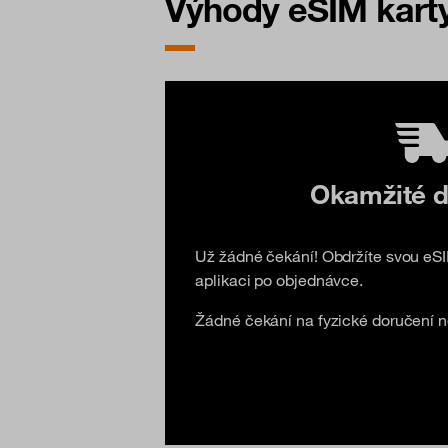
Výhody eSIM kart
Okamžité d
Už žádné čekání! Obdržíte svou eS
aplikaci po objednávce.
Žádné čekání na fyzické doručení 