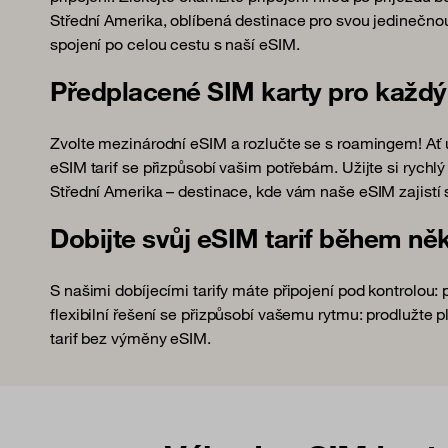
Střední Amerika, oblíbená destinace pro svou jedinečnou 
spojení po celou cestu s naší eSIM.
Předplacené SIM karty pro každý
Zvolte mezinárodní eSIM a rozlučte se s roamingem! Ať 
eSIM tarif se přizpůsobí vašim potřebám. Užijte si rych
Střední Amerika – destinace, kde vám naše eSIM zajistí st
Dobijte svůj eSIM tarif během něk
S našimi dobíjecími tarify máte připojení pod kontrolou: p
flexibilní řešení se přizpůsobí vašemu rytmu: prodlužte p
tarif bez výměny eSIM.