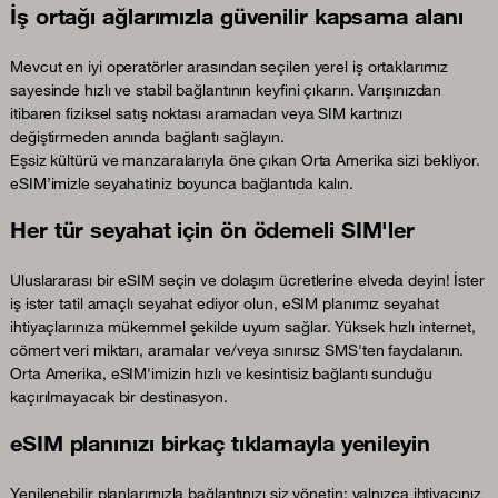
İş ortağı ağlarımızla güvenilir kapsama alanı
Mevcut en iyi operatörler arasından seçilen yerel iş ortaklarımız
sayesinde hızlı ve stabil bağlantının keyfini çıkarın. Varışınızdan
itibaren fiziksel satış noktası aramadan veya SIM kartınızı
değiştirmeden anında bağlantı sağlayın.
Eşsiz kültürü ve manzaralarıyla öne çıkan Orta Amerika sizi bekliyor.
eSIM’imizle seyahatiniz boyunca bağlantıda kalın.
Her tür seyahat için ön ödemeli SIM'ler
Uluslararası bir eSIM seçin ve dolaşım ücretlerine elveda deyin! İster
iş ister tatil amaçlı seyahat ediyor olun, eSIM planımız seyahat
ihtiyaçlarınıza mükemmel şekilde uyum sağlar. Yüksek hızlı internet,
cömert veri miktarı, aramalar ve/veya sınırsız SMS'ten faydalanın.
Orta Amerika, eSIM'imizin hızlı ve kesintisiz bağlantı sunduğu
kaçırılmayacak bir destinasyon.
eSIM planınızı birkaç tıklamayla yenileyin
Yenilenebilir planlarımızla bağlantınızı siz yönetin: yalnızca ihtiyacınız