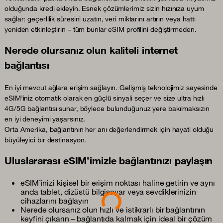
olduğunda kredi ekleyin. Esnek çözümlerimiz sizin hızınıza uyum
sağlar: geçerlilik süresini uzatın, veri miktarını artırın veya hattı
yeniden etkinleştirin – tüm bunlar eSIM profilini değiştirmeden.
Nerede olursanız olun kaliteli internet
bağlantısı
En iyi mevcut ağlara erişim sağlayın. Gelişmiş teknolojimiz sayesinde
eSIM’iniz otomatik olarak en güçlü sinyali seçer ve size ultra hızlı
4G/5G bağlantısı sunar, böylece bulunduğunuz yere bakılmaksızın
en iyi deneyimi yaşarsınız.
Orta Amerika, bağlantının her anı değerlendirmek için hayati olduğu
büyüleyici bir destinasyon.
Uluslararası eSIM’imizle bağlantınızı paylaşın
eSIM’inizi kişisel bir erişim noktası haline getirin ve aynı
Loading...
anda tablet, dizüstü bilgisayar veya sevdiklerinizin
cihazlarını bağlayın
Nerede olursanız olun hızlı ve istikrarlı bir bağlantının
keyfini çıkarın – bağlantıda kalmak için ideal bir çözüm