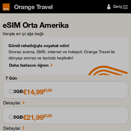
Orange Travel
Giriş
eSIM Orta Amerika
Varışta en iyi ağa bağlı
Gönül rahatlığıyla seyahat edin!
Sınırsız arama, SMS, internet ve hotspot: Orange Travel ile
dünyayı sınırsız ve tavizsiz keşfedin!
Daha fazlasını öğren
7 Gün
€14,99
EUR
3GB
Detaylar
€21,99
EUR
5GB
Detaylar