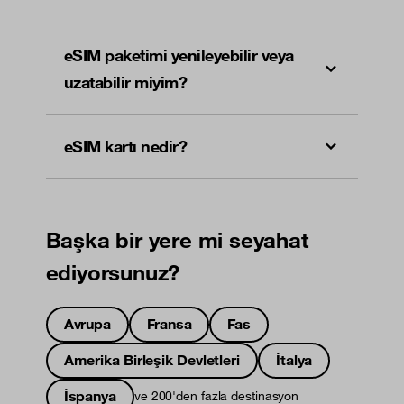
eSIM paketimi yenileyebilir veya
uzatabilir miyim?
eSIM kartı nedir?
Başka bir yere mi seyahat
ediyorsunuz?
Avrupa
Fransa
Fas
Amerika Birleşik Devletleri
İtalya
İspanya
ve 200'den fazla destinasyon