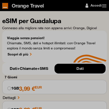
Orange Travel
Accedi
eSIM per Guadalupa
Connesso alla migliore rete non appena arrivi
: Orange, Digicel
Viaggia senza pensieri!
Chiamate, SMS, dati e hotspot illimitati: con Orange Travel
esplora il mondo senza limiti e compromessi!
Scopri di più
Dati+Chiamate+SMS
Dati
7 Giorni
3,99 €
EUR
1GB
Dettagli
EUR