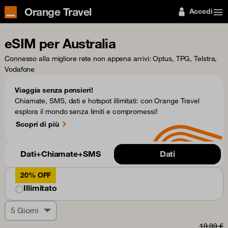
Orange Travel
Accedi
eSIM per Australia
Connesso alla migliore rete non appena arrivi
: Optus, TPG, Telstra,
Vodafone
Viaggia senza pensieri!
Chiamate, SMS, dati e hotspot illimitati: con Orange Travel
esplora il mondo senza limiti e compromessi!
Scopri di più
Dati+Chiamate+SMS
Dati
20% OFF
Illimitato
5 Giorni
19,99 €