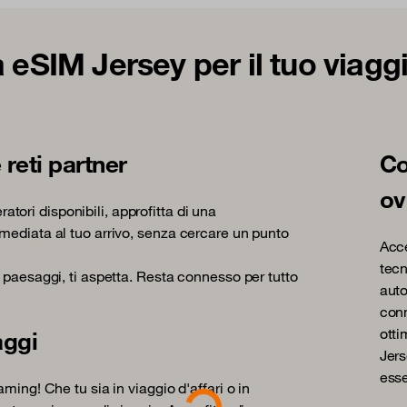
 eSIM Jersey per il tuo viagg
 reti partner
Co
ov
eratori disponibili, approfitta di una
mediata al tuo arrivo, senza cercare un punto
Acce
tecn
 paesaggi, ti aspetta. Resta connesso per tutto
auto
conn
otti
aggi
Jers
Loading...
esse
ming! Che tu sia in viaggio d'affari o in