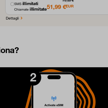
79,99 €
illimitati
SMS
51,99 €
EUR
illimitate
Chiamate
Dettagli
iona?