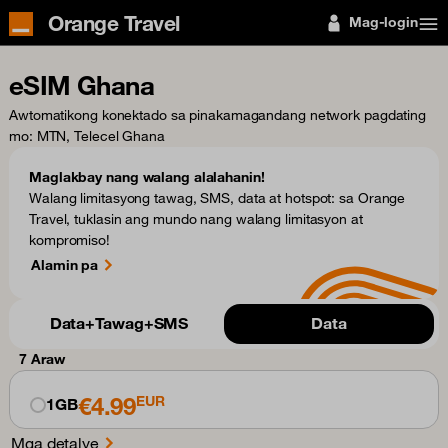
Orange Travel
Mag-login
eSIM Ghana
Awtomatikong konektado sa pinakamagandang network pagdating
mo
: MTN, Telecel Ghana
Maglakbay nang walang alalahanin!
Walang limitasyong tawag, SMS, data at hotspot: sa Orange
Travel, tuklasin ang mundo nang walang limitasyon at
kompromiso!
Alamin pa
Data+Tawag+SMS
Data
7 Araw
€4.99
EUR
1GB
Mga detalye