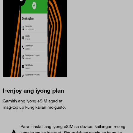
I-enjoy ang iyong plan
Gamitin ang iyong eSIM agad at
mag-top up kung kailan mo gusto.
Para i-install ang iyong eSIM sa device, kailangan mo ng
koneksyon sa internet. Siguraduhing gawin ito bago ka