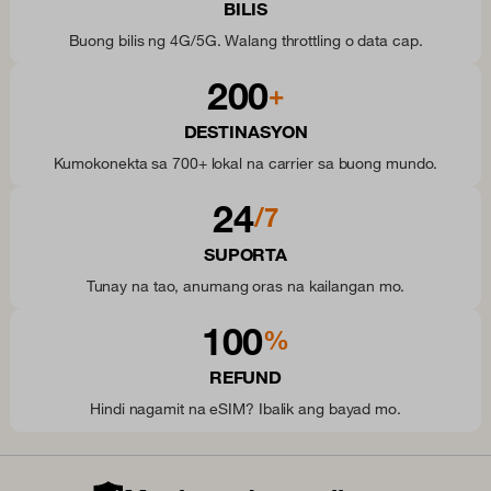
BILIS
Buong bilis ng 4G/5G. Walang throttling o data cap.
200
+
DESTINASYON
Kumokonekta sa 700+ lokal na carrier sa buong mundo.
24
/7
SUPORTA
Tunay na tao, anumang oras na kailangan mo.
100
%
REFUND
Hindi nagamit na eSIM? Ibalik ang bayad mo.