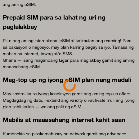
ang aming eSIM.
Prepaid SIM para sa lahat ng uri ng
paglalakbay
Piliin ang aming international eSIM at kalimutan ang roaming! Para
sa bakasyon o negosyo, may plan kaming bagay sa iyo. Tamasa ng
mabilis na internet, tawag at/o SMS.
Ghana — isang magandang lugar para maglakbay gamit ang aming
maaasahang eSIM.
Mag-top up ng iyong eSIM plan nang madali
Loading...
May kontrol ka sa iyong koneksyon gamit ang aming top-up offers.
Magdagdag ng data, i-extend ang validity o i-activate muli ang iyong
plan kahit kailan — walang palit ng eSIM.
Mabilis at maaasahang internet kahit saan
Kumonekta sa pinakamahusay na network gamit ang advanced