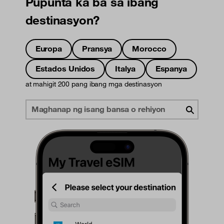
Pupunta ka ba sa ibang
destinasyon?
Europa
Pransya
Morocco
Estados Unidos
Italya
Espanya
at mahigit 200 pang ibang mga destinasyon