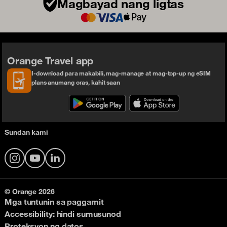
Magbayad nang ligtas
Orange Travel app
I-download para makabili, mag-manage at mag-top-up ng eSIM
plans anumang oras, kahit saan
Sundan kami
Instagram
YouTube
LinkedIn
© Orange 2026
Mga tuntunin sa paggamit
Accessibility: hindi sumusunod
Proteksyon ng datos