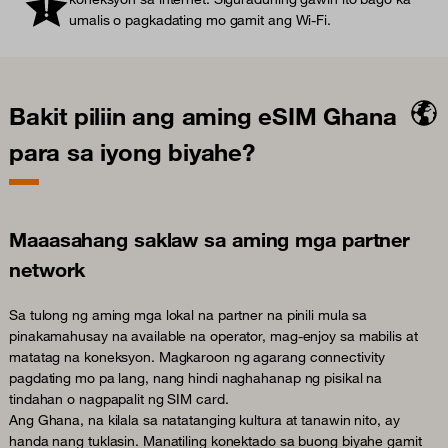
umalis o pagkadating mo gamit ang Wi-Fi.
Bakit piliin ang aming eSIM Ghana
para sa iyong biyahe?
Maaasahang saklaw sa aming mga partner
network
Sa tulong ng aming mga lokal na partner na pinili mula sa
pinakamahusay na available na operator, mag-enjoy sa mabilis at
matatag na koneksyon. Magkaroon ng agarang connectivity
pagdating mo pa lang, nang hindi naghahanap ng pisikal na
tindahan o nagpapalit ng SIM card.
Ang Ghana, na kilala sa natatanging kultura at tanawin nito, ay
handa nang tuklasin. Manatiling konektado sa buong biyahe gamit