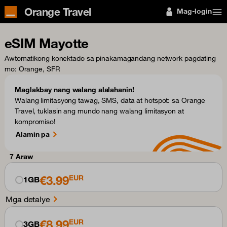
Orange Travel
Mag-login
eSIM Mayotte
Awtomatikong konektado sa pinakamagandang network pagdating
mo
: Orange, SFR
Maglakbay nang walang alalahanin!
Walang limitasyong tawag, SMS, data at hotspot: sa Orange
Travel, tuklasin ang mundo nang walang limitasyon at
kompromiso!
Alamin pa
7 Araw
€3.99
EUR
1GB
Mga detalye
€8.99
EUR
3GB