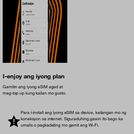
I-enjoy ang iyong plan
Gamitin ang iyong eSIM agad at
mag-top up kung kailan mo gusto.
Para i-install ang iyong eSIM sa device, kailangan mo ng
koneksyon sa internet. Siguraduhing gawin ito bago ka
umalis o pagkadating mo gamit ang Wi-Fi.