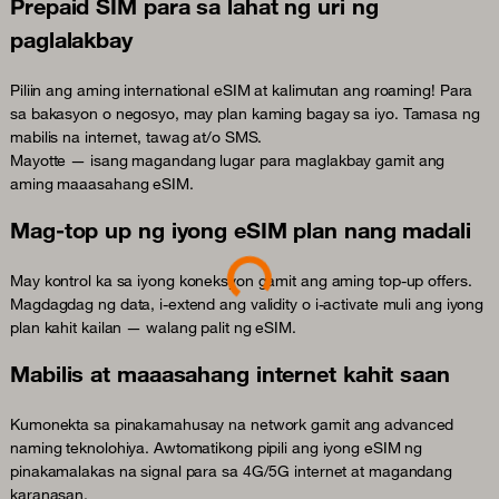
Prepaid SIM para sa lahat ng uri ng
paglalakbay
Piliin ang aming international eSIM at kalimutan ang roaming! Para
sa bakasyon o negosyo, may plan kaming bagay sa iyo. Tamasa ng
mabilis na internet, tawag at/o SMS.
Mayotte — isang magandang lugar para maglakbay gamit ang
aming maaasahang eSIM.
Mag-top up ng iyong eSIM plan nang madali
Loading...
May kontrol ka sa iyong koneksyon gamit ang aming top-up offers.
Magdagdag ng data, i-extend ang validity o i-activate muli ang iyong
plan kahit kailan — walang palit ng eSIM.
Mabilis at maaasahang internet kahit saan
Kumonekta sa pinakamahusay na network gamit ang advanced
naming teknolohiya. Awtomatikong pipili ang iyong eSIM ng
pinakamalakas na signal para sa 4G/5G internet at magandang
karanasan.