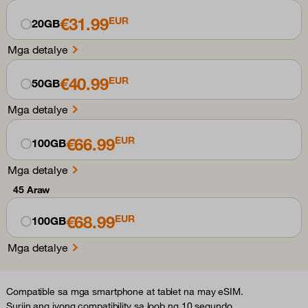
€31.99
EUR
20GB
Mga detalye
€40.99
EUR
50GB
Mga detalye
€66.99
EUR
100GB
Mga detalye
45 Araw
€68.99
EUR
100GB
Mga detalye
Compatible sa mga smartphone at tablet na may eSIM.
Suriin ang iyong compatibility sa loob ng 10 segundo.