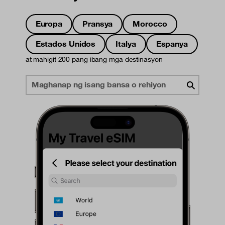
Europa
Pransya
Morocco
Estados Unidos
Italya
Espanya
at mahigit 200 pang ibang mga destinasyon