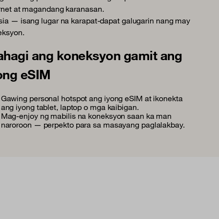
ernet at magandang karanasan.
ia — isang lugar na karapat-dapat galugarin nang may
eksyon.
ahagi ang koneksyon gamit ang
ong eSIM
Gawing personal hotspot ang iyong eSIM at ikonekta
ang iyong tablet, laptop o mga kaibigan.
Mag-enjoy ng mabilis na koneksyon saan ka man
naroroon — perpekto para sa masayang paglalakbay.