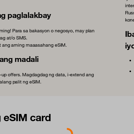
int
Russ
 ng paglalakbay
kon
oaming! Para sa bakasyon o negosyo, may plan
Ib
wag at/o SMS.
iy
it ang aming maaasahang eSIM.
nang madali
-up offers. Magdagdag ng data, i-extend ang
walang palit ng eSIM.
 eSIM card
Loading...