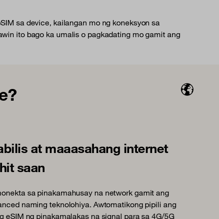
g eSIM sa device, kailangan mo ng koneksyon sa
gawin ito bago ka umalis o pagkadating mo gamit ang
he?
bilis at maaasahang internet
hit saan
onekta sa pinakamahusay na network gamit ang
nced naming teknolohiya. Awtomatikong pipili ang
ng eSIM ng pinakamalakas na signal para sa 4G/5G