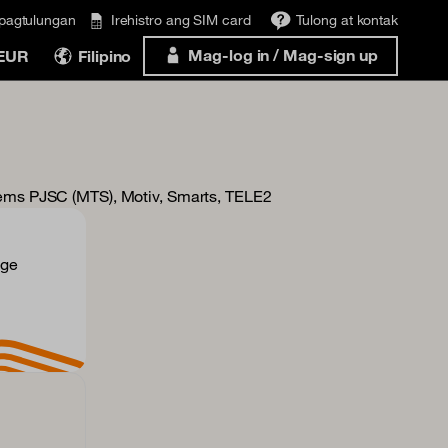
ipagtulungan
Irehistro ang SIM card
Tulong at kontak
Mag-log in / Mag-sign up
 EUR
Filipino
tems PJSC (MTS), Motiv, Smarts, TELE2
nge