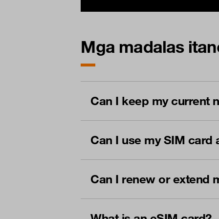
Mga madalas itan
Can I keep my current
Can I use my SIM card 
Can I renew or extend 
What is an eSIM card?