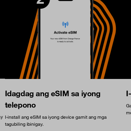
Idagdag ang eSIM sa iyong
I
telepono
Ga
mo
ay
I-install ang eSIM sa iyong device gamit ang mga
tagubiling ibinigay.