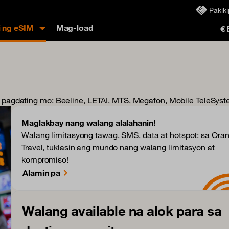
Pakik
i ng eSIM
Mag-load
€
 pagdating mo
: Beeline, LETAI, MTS, Megafon, Mobile TeleSys
Maglakbay nang walang alalahanin!
Walang limitasyong tawag, SMS, data at hotspot: sa Ora
Travel, tuklasin ang mundo nang walang limitasyon at
kompromiso!
Alamin pa
Walang available na alok para sa