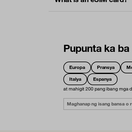
Pupunta ka ba 
Europa
Pransya
M
Italya
Espanya
at mahigit 200 pang ibang mga 