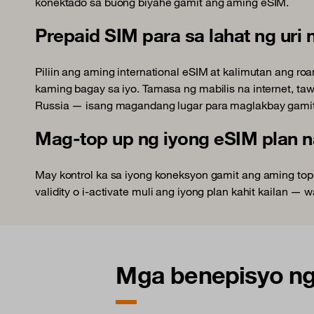
konektado sa buong biyahe gamit ang aming eSIM.
Prepaid SIM para sa lahat ng uri
Piliin ang aming international eSIM at kalimutan ang r
kaming bagay sa iyo. Tamasa ng mabilis na internet, ta
Russia — isang magandang lugar para maglakbay gam
Mag-top up ng iyong eSIM plan 
May kontrol ka sa iyong koneksyon gamit ang aming top
validity o i-activate muli ang iyong plan kahit kailan — 
Mga benepisyo ng