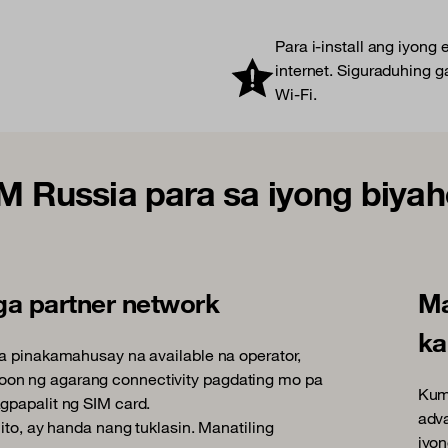
Para i-install ang iyon
internet. Siguraduhing 
Wi-Fi.
IM Russia para sa iyong biya
a partner network
Ma
ka
sa pinakamahusay na available na operator,
oon ng agarang connectivity pagdating mo pa
Kum
gpapalit ng SIM card.
adva
nito, ay handa nang tuklasin. Manatiling
iyo