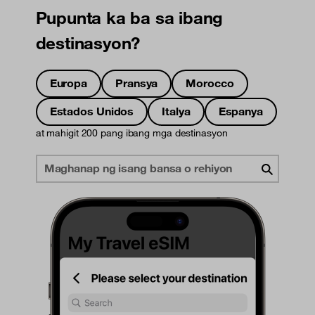
Pupunta ka ba sa ibang
destinasyon?
Europa
Pransya
Morocco
Estados Unidos
Italya
Espanya
at mahigit 200 pang ibang mga destinasyon