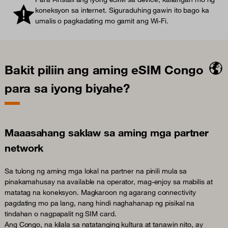
koneksyon sa internet. Siguraduhing gawin ito bago ka
umalis o pagkadating mo gamit ang Wi-Fi.
Bakit piliin ang aming eSIM Congo
para sa iyong biyahe?
Maaasahang saklaw sa aming mga partner
network
Sa tulong ng aming mga lokal na partner na pinili mula sa
pinakamahusay na available na operator, mag-enjoy sa mabilis at
matatag na koneksyon. Magkaroon ng agarang connectivity
pagdating mo pa lang, nang hindi naghahanap ng pisikal na
tindahan o nagpapalit ng SIM card.
Ang Congo, na kilala sa natatanging kultura at tanawin nito, ay