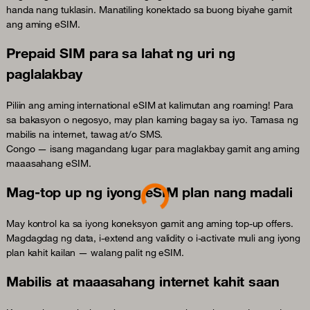
handa nang tuklasin. Manatiling konektado sa buong biyahe gamit
ang aming eSIM.
Prepaid SIM para sa lahat ng uri ng
paglalakbay
Piliin ang aming international eSIM at kalimutan ang roaming! Para
sa bakasyon o negosyo, may plan kaming bagay sa iyo. Tamasa ng
mabilis na internet, tawag at/o SMS.
Congo — isang magandang lugar para maglakbay gamit ang aming
maaasahang eSIM.
Loading...
Mag-top up ng iyong eSIM plan nang madali
May kontrol ka sa iyong koneksyon gamit ang aming top-up offers.
Magdagdag ng data, i-extend ang validity o i-activate muli ang iyong
plan kahit kailan — walang palit ng eSIM.
Mabilis at maaasahang internet kahit saan