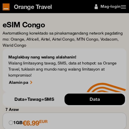
Orange Travel
Mag-login
eSIM Congo
Awtomatikong konektado sa pinakamagandang network pagdating
mo
: Orange, Africell, Airtel, Airtel Congo, MTN Congo, Vodacom,
Warid Congo
Maglakbay nang walang alalahanin!
Walang limitasyong tawag, SMS, data at hotspot: sa Orange
Travel, tuklasin ang mundo nang walang limitasyon at
kompromiso!
Alamin pa
Data+Tawag+SMS
Data
7 Araw
€6.99
EUR
1GB