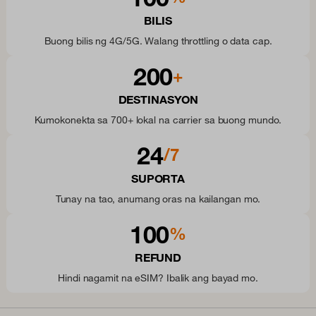
BILIS
Buong bilis ng 4G/5G. Walang throttling o data cap.
200
+
DESTINASYON
Kumokonekta sa 700+ lokal na carrier sa buong mundo.
24
/7
SUPORTA
Tunay na tao, anumang oras na kailangan mo.
100
%
REFUND
Hindi nagamit na eSIM? Ibalik ang bayad mo.