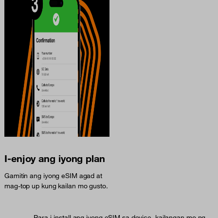
I-enjoy ang iyong plan
Gamitin ang iyong eSIM agad at
mag-top up kung kailan mo gusto.
Para i-install ang iyong eSIM sa device, kailangan mo ng