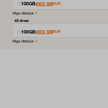
€62.99
100GB
EUR
Mga detalye
45 Araw
€63.99
100GB
EUR
Mga detalye