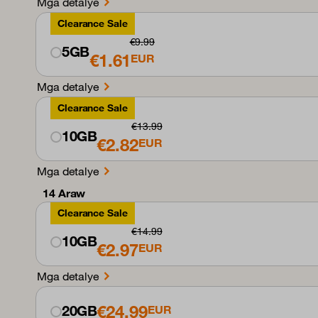
Mga detalye
Clearance Sale
€9.99
5GB
€1.61
EUR
Mga detalye
Clearance Sale
€13.99
10GB
€2.82
EUR
Mga detalye
14 Araw
Clearance Sale
€14.99
10GB
€2.97
EUR
Mga detalye
€24.99
20GB
EUR