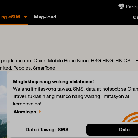
Pakik
i ng eSIM
Mag-load
€
 pagdating mo
: China Mobile Hong Kong, H3G HKG, HK CSL, H
ited, Peoples, SmarTone
Maglakbay nang walang alalahanin!
Walang limitasyong tawag, SMS, data at hotspot: sa Ora
Travel, tuklasin ang mundo nang walang limitasyon at
kompromiso!
Alamin pa
Data+Tawag+SMS
Data