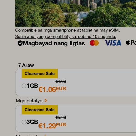
Compatible sa mga smartphone at tablet na may eSIM.
Suriin ang iyong compatibility sa loob ng 10 segundo.
Magbayad nang ligtas
7 Araw
Clearance Sale
€4.99
1GB
€1.06
EUR
Mga detalye
Clearance Sale
€5.99
3GB
€1.29
EUR