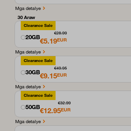
Mga detalye
30 Araw
Clearance Sale
€28.99
20GB
€5.19
EUR
Mga detalye
Clearance Sale
€49.95
30GB
€9.15
EUR
Mga detalye
Clearance Sale
€32.99
50GB
€12.95
EUR
Mga detalye