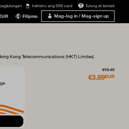
ipagtulungan
Irehistro ang SIM card
Tulong at kontak
Mag-log in / Mag-sign up
 EUR
Filipino
ong Kong Telecommunications (HKT) Limited,
€19.45
€3.89
EUR
nge