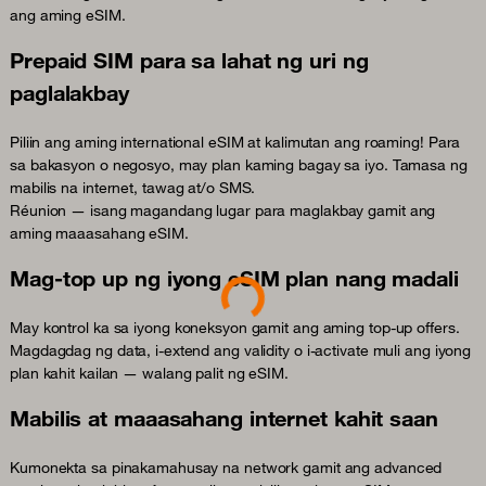
ang aming eSIM.
Prepaid SIM para sa lahat ng uri ng
paglalakbay
Piliin ang aming international eSIM at kalimutan ang roaming! Para
sa bakasyon o negosyo, may plan kaming bagay sa iyo. Tamasa ng
mabilis na internet, tawag at/o SMS.
Réunion — isang magandang lugar para maglakbay gamit ang
aming maaasahang eSIM.
Mag-top up ng iyong eSIM plan nang madali
Loading...
May kontrol ka sa iyong koneksyon gamit ang aming top-up offers.
Magdagdag ng data, i-extend ang validity o i-activate muli ang iyong
plan kahit kailan — walang palit ng eSIM.
Mabilis at maaasahang internet kahit saan
Kumonekta sa pinakamahusay na network gamit ang advanced