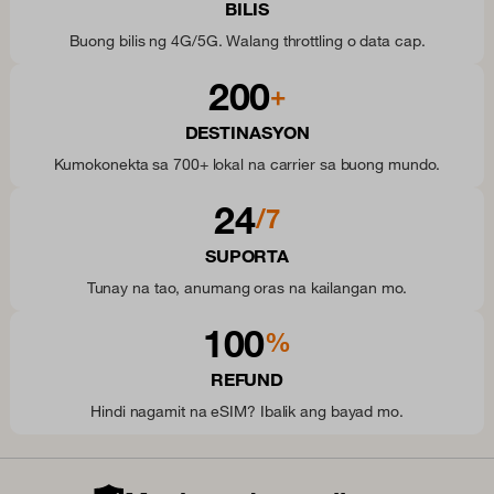
BILIS
Buong bilis ng 4G/5G. Walang throttling o data cap.
200
+
DESTINASYON
Kumokonekta sa 700+ lokal na carrier sa buong mundo.
24
/7
SUPORTA
Tunay na tao, anumang oras na kailangan mo.
100
%
REFUND
Hindi nagamit na eSIM? Ibalik ang bayad mo.