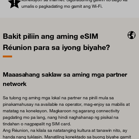
umalis o pagkadating mo gamit ang Wi-Fi.
Bakit piliin ang aming eSIM
Réunion para sa iyong biyahe?
Maaasahang saklaw sa aming mga partner
network
Sa tulong ng aming mga lokal na partner na pinili mula sa
pinakamahusay na available na operator, mag-enjoy sa mabilis at
matatag na koneksyon. Magkaroon ng agarang connectivity
pagdating mo pa lang, nang hindi naghahanap ng pisikal na
tindahan o nagpapalit ng SIM card.
Ang Réunion, na kilala sa natatanging kultura at tanawin nito, ay
handa nang tuklasin. Manatiling konektado sa buong biyahe gamit