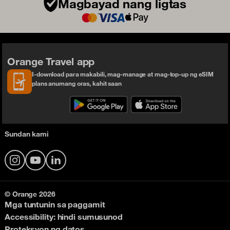
Magbayad nang ligtas
Orange Travel app
I-download para makabili, mag-manage at mag-top-up ng eSIM
plans anumang oras, kahit saan
Sundan kami
Instagram
YouTube
LinkedIn
© Orange 2026
Mga tuntunin sa paggamit
Accessibility: hindi sumusunod
Proteksyon ng datos