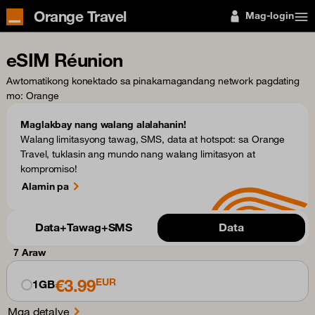
Orange Travel
Mag-login
eSIM Réunion
Awtomatikong konektado sa pinakamagandang network pagdating
mo
: Orange
Maglakbay nang walang alalahanin!
Walang limitasyong tawag, SMS, data at hotspot: sa Orange
Travel, tuklasin ang mundo nang walang limitasyon at
kompromiso!
Alamin pa
Data+Tawag+SMS
Data
7 Araw
€3.99
EUR
1GB
Mga detalye