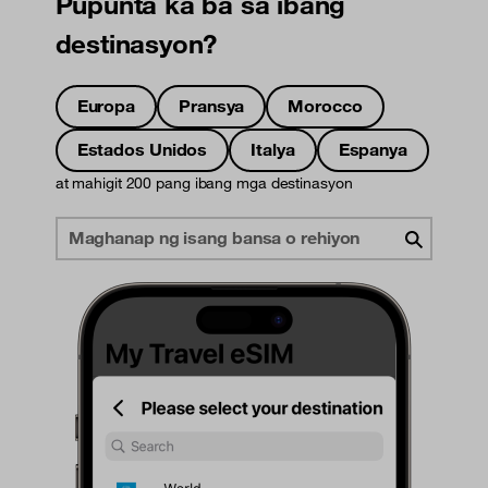
Pupunta ka ba sa ibang
destinasyon?
Europa
Pransya
Morocco
Estados Unidos
Italya
Espanya
at mahigit 200 pang ibang mga destinasyon