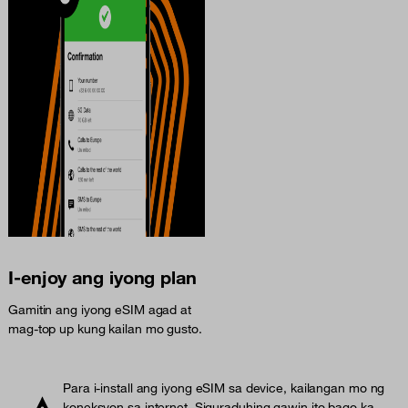
I-enjoy ang iyong plan
Gamitin ang iyong eSIM agad at
mag-top up kung kailan mo gusto.
Para i-install ang iyong eSIM sa device, kailangan mo ng
koneksyon sa internet. Siguraduhing gawin ito bago ka