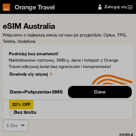
Orange Travel
Zaloguj się
eSIM Australia
Połączono z najlepszą siecią od razu po przyjeździe
: Optus, TPG,
Telstra, Vodafone
Podróżuj bez zmartwień!
Nielimitowane rozmowy, SMS-y, dane i hotspot: z Orange
Travel odkrywaj świat bez ograniczeń i kompromisów!
Dowiedz się więcej
Dane+Połączenia+SMS
Dane
20% OFF
Bez limitu
5 Dni
19,99 €