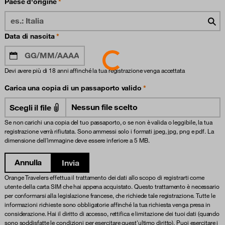
Paese d'origine
Data di nascita
Loading...
Devi avere più di 18 anni affinché la tua registrazione venga accettata
Carica una copia di un passaporto valido
Scegli il file
Se non carichi una copia del tuo passaporto, o se non è valida o leggibile, la tua
registrazione verrà rifiutata. Sono ammessi solo i formati jpeg, jpg, png e pdf. La
dimensione dell’immagine deve essere inferiore a 5 MB.
Annulla
Invia
Orange Travelers effettua il trattamento dei dati allo scopo di registrarti come
utente della carta SIM che hai appena acquistato. Questo trattamento è necessario
per conformarsi alla legislazione francese, che richiede tale registrazione. Tutte le
informazioni richieste sono obbligatorie affinché la tua richiesta venga presa in
considerazione. Hai il diritto di accesso, rettifica e limitazione dei tuoi dati (quando
sono soddisfatte le condizioni per esercitare quest'ultimo diritto). Puoi esercitare i