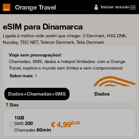
Orange Travel
Iniciar sessão
eSIM para Dinamarca
Ligado à melhor rede assim que chegar
: 3 Denmark, H3G DNK,
Nuuday, TDC NET, Telenor Denmark, Telia Denmark
Viaje sem preocupações!
Chamadas, SMS, dados e hotspot ilimitados: com a Orange
Travel, explore o mundo sem limites e sem compromissos!
Saber mais
Dados+Chamadas+SMS
Dados
7 Dias
1GB
€ 4,99
200
EUR
SMS
60min
Chamadas