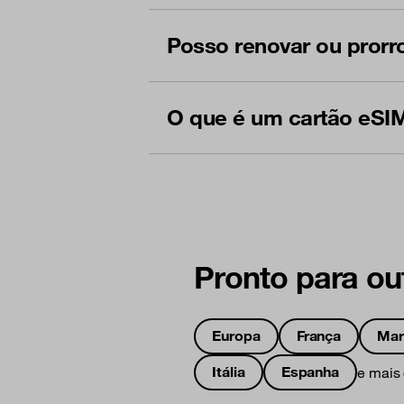
Posso renovar ou pror
O que é um cartão eSI
Pronto para ou
Europa
França
Mar
Itália
Espanha
e mais