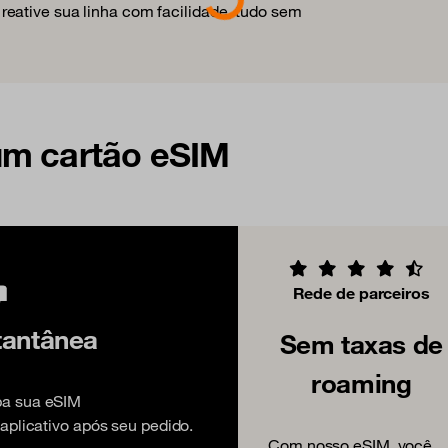
eative sua linha com facilidade, tudo sem
um cartão eSIM
Rede de parceiros
tantânea
Sem taxas de
roaming
ba sua eSIM
aplicativo após seu pedido.
Com nosso eSIM, você