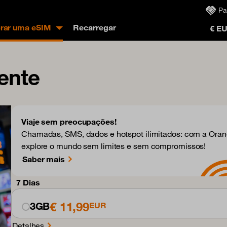
Pa
ar uma eSIM
Recarregar
€ E
ente
Viaje sem preocupações!
Chamadas, SMS, dados e hotspot ilimitados: com a Orang
explore o mundo sem limites e sem compromissos!
Saber mais
7 Dias
€ 11,99
3GB
EUR
Detalhes