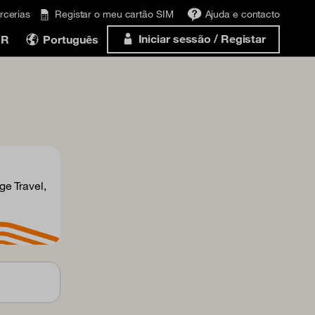
rcerias
Registar o meu cartão SIM
Ajuda e contacto
Iniciar sessão / Registar
UR
Português
e Travel,