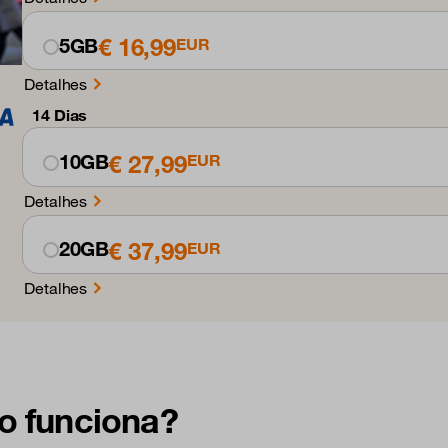
€ 16,99
5GB
EUR
Detalhes
14 Dias
€ 27,99
10GB
EUR
Detalhes
€ 37,99
20GB
EUR
Detalhes
o funciona?