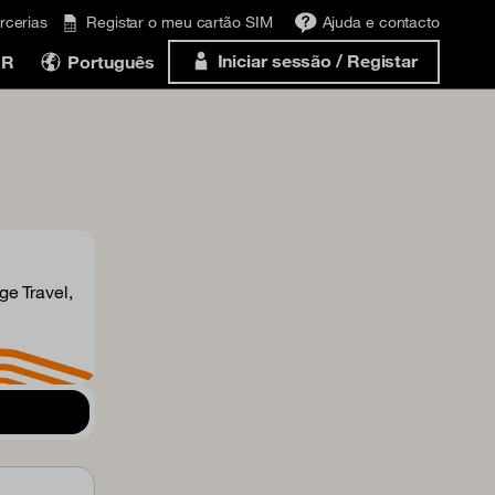
rcerias
Registar o meu cartão SIM
Ajuda e contacto
Iniciar sessão / Registar
UR
Português
e Travel,