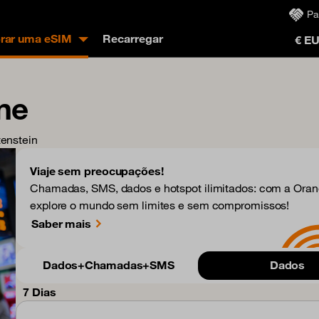
Pa
ar uma eSIM
Recarregar
€ E
ne
tenstein
Viaje sem preocupações!
Chamadas, SMS, dados e hotspot ilimitados: com a Orang
explore o mundo sem limites e sem compromissos!
Saber mais
Dados+Chamadas+SMS
Dados
7 Dias