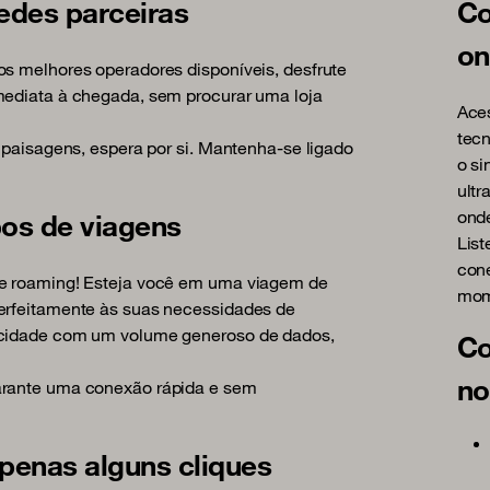
edes parceiras
Co
on
os melhores operadores disponíveis, desfrute
mediata à chegada, sem procurar uma loja
Aces
tec
e paisagens, espera por si. Mantenha-se ligado
o si
ultr
onde
pos de viagens
List
cone
de roaming! Esteja você em uma viagem de
mom
perfeitamente às suas necessidades de
locidade com um volume generoso de dados,
Co
no
garante uma conexão rápida e sem
penas alguns cliques