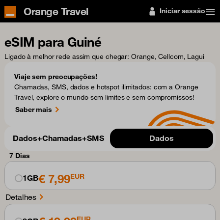
Orange Travel
Iniciar sessão
eSIM para Guiné
Ligado à melhor rede assim que chegar
: Orange, Cellcom, Lagui
Viaje sem preocupações!
Chamadas, SMS, dados e hotspot ilimitados: com a Orange
Travel, explore o mundo sem limites e sem compromissos!
Saber mais
Dados+Chamadas+SMS
Dados
7 Dias
€ 7,99
EUR
1GB
Detalhes
EUR