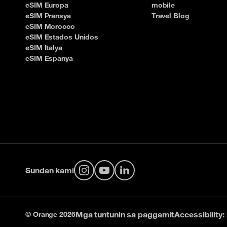
eSIM Europa
mobile
eSIM Pransya
Travel Blog
eSIM Morocco
eSIM Estados Unidos
eSIM Italya
eSIM Espanya
Sundan kami
Instagram
YouTube
LinkedIn
Mga tuntunin sa paggamit
Accessibility
© Orange 2026