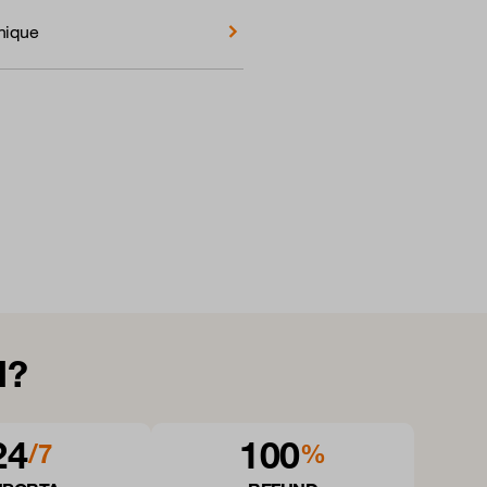
nique
l?
24
100
/7
%