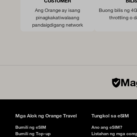
CUSTOMER
BILI
Ang Orange ay isang
Buong bilis ng 4
pinagkakatiwalaang
throttling o 
pandaigdigang network
Mag
Mga Alok ng Orange Travel
Tungkol sa eSIM
Bumili ng eSIM
Ano ang eSIM?
Bumili ng Top-up
Listahan ng mga comp