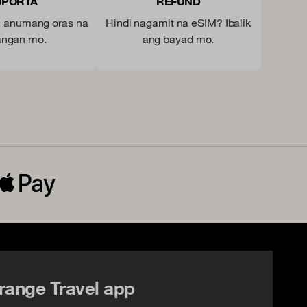
UPORTA
REFUND
, anumang oras na
Hindi nagamit na eSIM? Ibalik
angan mo.
ang bayad mo.
range Travel app