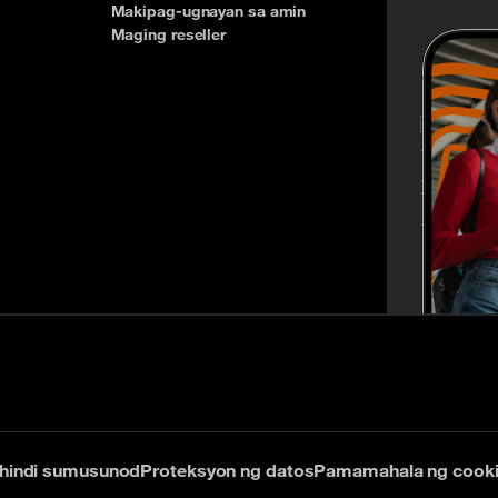
Makipag-ugnayan sa amin
Maging reseller
: hindi sumusunod
Proteksyon ng datos
Pamamahala ng cook