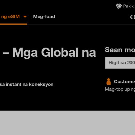
Pakik
i ng eSIM
Mag-load
€
 – Mga Global na
Saan mo
Customer
 sa instant na koneksyon
Mag-top up ng