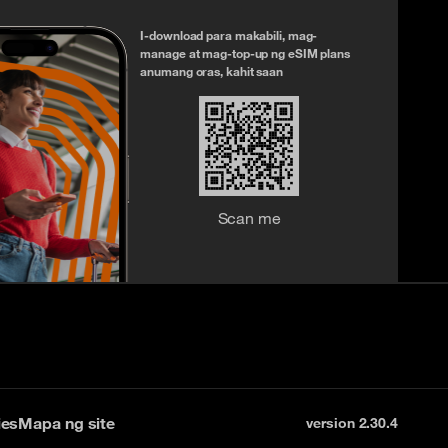
I-download para makabili, mag-
manage at mag-top-up ng eSIM plans
anumang oras, kahit saan
Scan me
ies
Mapa ng site
version 2.30.4