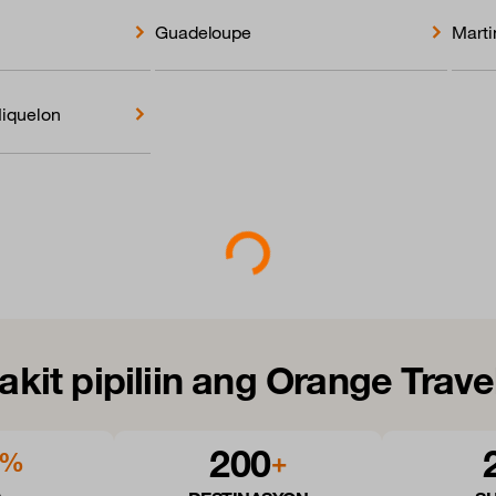
Guadeloupe
Marti
Miquelon
Loading...
akit pipiliin ang Orange Trave
200
%
+