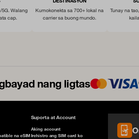
S
DESTINASYON
S
G/5G. Walang
Kumokonekta sa 700+ lokal na
Tunay na tao
data cap.
carrier sa buong mundo.
kail
bayad nang ligtas
Suporta at Account
O
Aking account
atible na eSIM
Irehistro ang SIM card ko