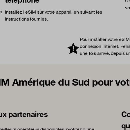
Ut
vo
le
Installez l'eSIM sur votre appareil en suivant les
instructions fournies.
Pour installer votre eSI
connexion internet. Pense
une fois arrivé, depuis u
SIM Amérique du Sud pour vot
ux partenaires
Co
qu
illeurs opérateurs disponibles, profitez d’une