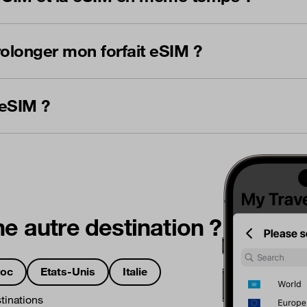
rolonger mon forfait eSIM ?
 eSIM ?
e autre destination ?
oc
Etats-Unis
Italie
tinations