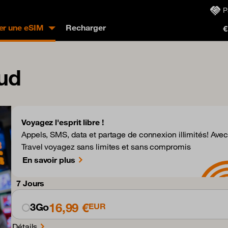
P
er une eSIM
Recharger
€
ud
Voyagez l'esprit libre !
Appels, SMS, data et partage de connexion illimités! Ave
Travel voyagez sans limites et sans compromis
En savoir plus
7 Jours
16,99 €
3Go
EUR
Détails