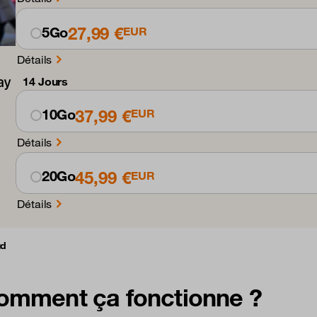
27,99 €
5Go
EUR
Détails
14 Jours
37,99 €
10Go
EUR
Détails
45,99 €
20Go
EUR
Détails
ud
omment ça fonctionne ?