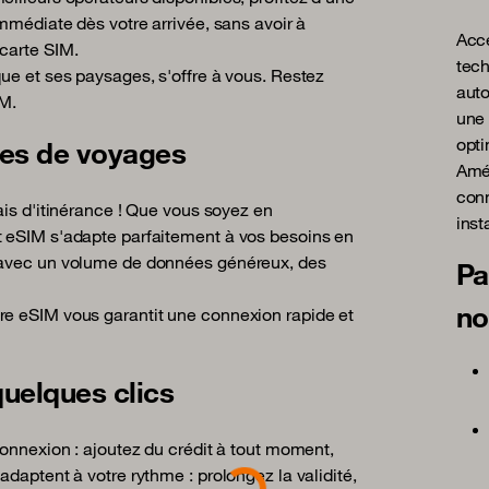
immédiate dès votre arrivée, sans avoir à
Accé
carte SIM.
tech
ue et ses paysages, s'offre à vous. Restez
auto
IM.
une 
opti
pes de voyages
Amér
conn
ais d'itinérance ! Que vous soyez en
inst
t eSIM s'adapte parfaitement à vos besoins en
t avec un volume de données généreux, des
Pa
no
re eSIM vous garantit une connexion rapide et
quelques clics
Loading...
connexion : ajoutez du crédit à tout moment,
daptent à votre rythme : prolongez la validité,