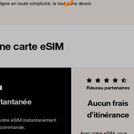
ne en toute simplicité, le tout sans devoir
ne carte eSIM
Réseau partenaires
stantanée
Aucun frais
d’itinérance
z votre eSIM instantanément
re commande.
Avec notre eSIM, vous