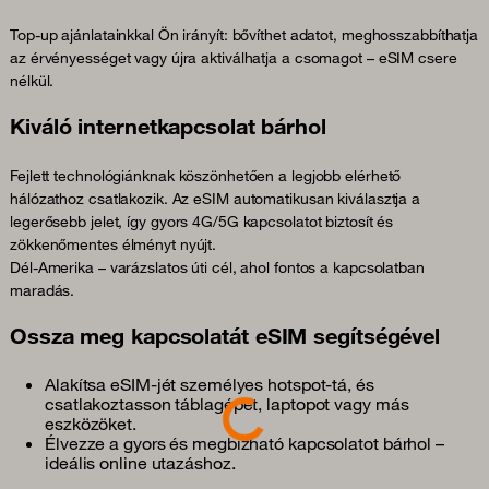
Top-up ajánlatainkkal Ön irányít: bővíthet adatot, meghosszabbíthatja
az érvényességet vagy újra aktiválhatja a csomagot – eSIM csere
nélkül.
Kiváló internetkapcsolat bárhol
Fejlett technológiánknak köszönhetően a legjobb elérhető
hálózathoz csatlakozik. Az eSIM automatikusan kiválasztja a
legerősebb jelet, így gyors 4G/5G kapcsolatot biztosít és
zökkenőmentes élményt nyújt.
Dél-Amerika – varázslatos úti cél, ahol fontos a kapcsolatban
maradás.
Ossza meg kapcsolatát eSIM segítségével
Alakítsa eSIM-jét személyes hotspot-tá, és
Loading...
csatlakoztasson táblagépet, laptopot vagy más
eszközöket.
Élvezze a gyors és megbízható kapcsolatot bárhol –
ideális online utazáshoz.