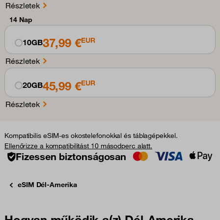
Részletek
14 Nap
37,99 €
EUR
10GB
Részletek
45,99 €
EUR
20GB
Részletek
Kompatibilis eSIM-es okostelefonokkal és táblagépekkel.
Ellenőrizze a kompatibilitást 10 másodperc alatt.
Fizessen biztonságosan
eSIM Dél-Amerika
Hogyan működik a(z) Dél-Amerika