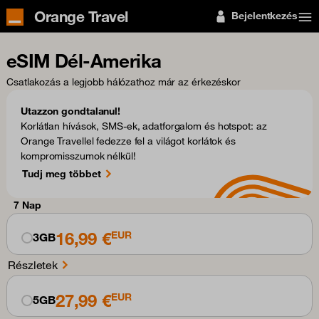
Orange Travel
Bejelentkezés
eSIM Dél-Amerika
Csatlakozás a legjobb hálózathoz már az érkezéskor
Utazzon gondtalanul!
Korlátlan hívások, SMS-ek, adatforgalom és hotspot: az
Orange Travellel fedezze fel a világot korlátok és
kompromisszumok nélkül!
Tudj meg többet
7 Nap
16,99 €
EUR
3GB
Részletek
27,99 €
EUR
5GB