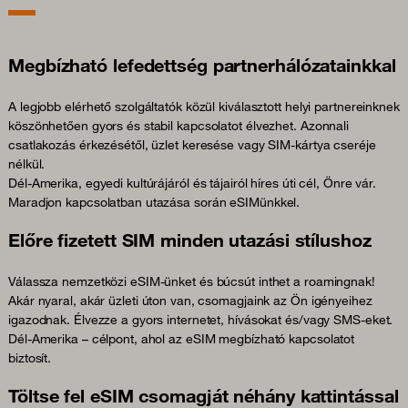
Megbízható lefedettség partnerhálózatainkkal
A legjobb elérhető szolgáltatók közül kiválasztott helyi partnereinknek
köszönhetően gyors és stabil kapcsolatot élvezhet. Azonnali
csatlakozás érkezésétől, üzlet keresése vagy SIM-kártya cseréje
nélkül.
Dél-Amerika, egyedi kultúrájáról és tájairól híres úti cél, Önre vár.
Maradjon kapcsolatban utazása során eSIMünkkel.
Előre fizetett SIM minden utazási stílushoz
Válassza nemzetközi eSIM-ünket és búcsút inthet a roamingnak!
Akár nyaral, akár üzleti úton van, csomagjaink az Ön igényeihez
igazodnak. Élvezze a gyors internetet, hívásokat és/vagy SMS-eket.
Dél-Amerika – célpont, ahol az eSIM megbízható kapcsolatot
biztosít.
Töltse fel eSIM csomagját néhány kattintással