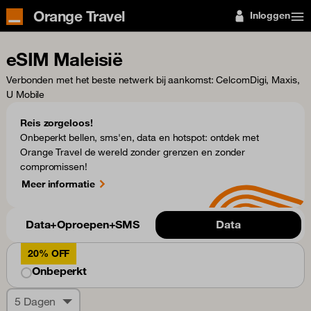
Orange Travel
Inloggen
eSIM Maleisië
Verbonden met het beste netwerk bij aankomst
: CelcomDigi, Maxis,
U Mobile
Reis zorgeloos!
Onbeperkt bellen, sms'en, data en hotspot: ontdek met
Orange Travel de wereld zonder grenzen en zonder
compromissen!
Meer informatie
Data+Oproepen+SMS
Data
20% OFF
Onbeperkt
5 Dagen