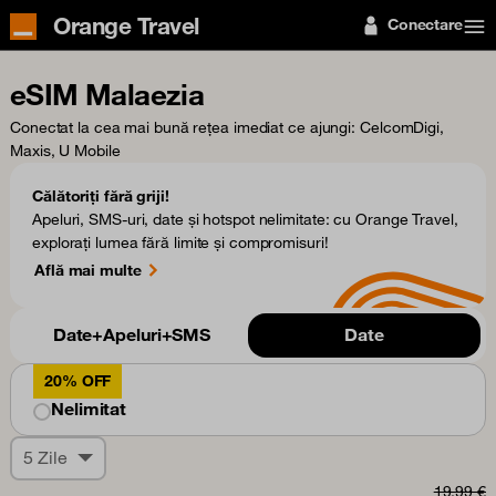
Orange Travel
Conectare
eSIM Malaezia
Conectat la cea mai bună rețea imediat ce ajungi
: CelcomDigi,
Maxis, U Mobile
Călătoriți fără griji!
Apeluri, SMS-uri, date și hotspot nelimitate: cu Orange Travel,
explorați lumea fără limite și compromisuri!
Află mai multe
Date+Apeluri+SMS
Date
20% OFF
Nelimitat
5 Zile
19,99 €