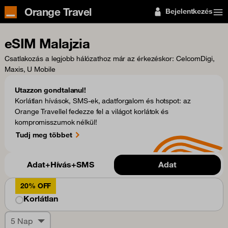
Orange Travel
Bejelentkezés
eSIM Malajzia
Csatlakozás a legjobb hálózathoz már az érkezéskor
: CelcomDigi,
Maxis, U Mobile
Utazzon gondtalanul!
Korlátlan hívások, SMS-ek, adatforgalom és hotspot: az
Orange Travellel fedezze fel a világot korlátok és
kompromisszumok nélkül!
Tudj meg többet
Adat+Hívás+SMS
Adat
20% OFF
Korlátlan
5 Nap