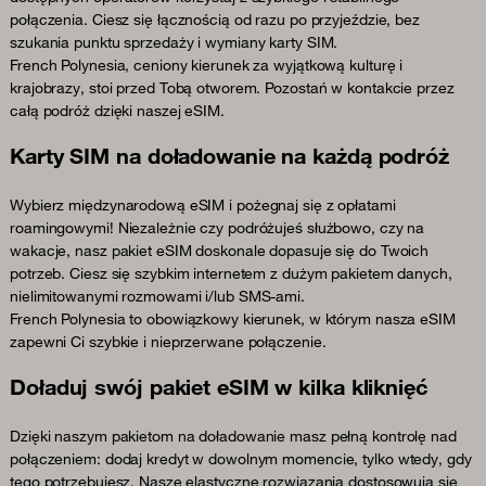
połączenia. Ciesz się łącznością od razu po przyjeździe, bez
szukania punktu sprzedaży i wymiany karty SIM.
French Polynesia, ceniony kierunek za wyjątkową kulturę i
krajobrazy, stoi przed Tobą otworem. Pozostań w kontakcie przez
całą podróż dzięki naszej eSIM.
Karty SIM na doładowanie na każdą podróż
Wybierz międzynarodową eSIM i pożegnaj się z opłatami
roamingowymi! Niezależnie czy podróżujeś służbowo, czy na
wakacje, nasz pakiet eSIM doskonale dopasuje się do Twoich
potrzeb. Ciesz się szybkim internetem z dużym pakietem danych,
nielimitowanymi rozmowami i/lub SMS-ami.
French Polynesia to obowiązkowy kierunek, w którym nasza eSIM
zapewni Ci szybkie i nieprzerwane połączenie.
Doładuj swój pakiet eSIM w kilka kliknięć
Dzięki naszym pakietom na doładowanie masz pełną kontrolę nad
połączeniem: dodaj kredyt w dowolnym momencie, tylko wtedy, gdy
tego potrzebujesz. Nasze elastyczne rozwiązania dostosowują się