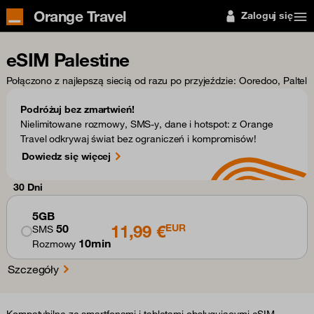
Orange Travel
Zaloguj się
eSIM Palestine
Połączono z najlepszą siecią od razu po przyjeździe
: Ooredoo, Paltel
Podróżuj bez zmartwień!
Nielimitowane rozmowy, SMS-y, dane i hotspot: z Orange
Travel odkrywaj świat bez ograniczeń i kompromisów!
Dowiedz się więcej
30 Dni
5GB
11,99 €
50
EUR
SMS
10min
Rozmowy
Szczegóły
Kompatybilne ze smartfonami i tabletami obsługującymi eSIM.