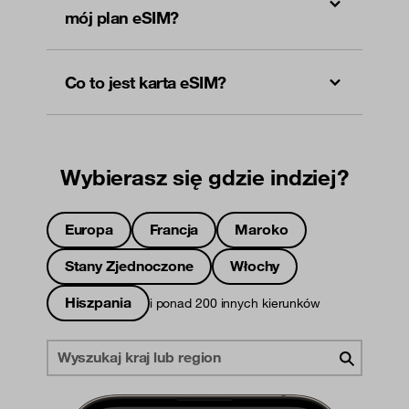
mój plan eSIM?
Co to jest karta eSIM?
Wybierasz się gdzie indziej?
Europa
Francja
Maroko
Stany Zjednoczone
Włochy
Hiszpania
i ponad 200 innych kierunków