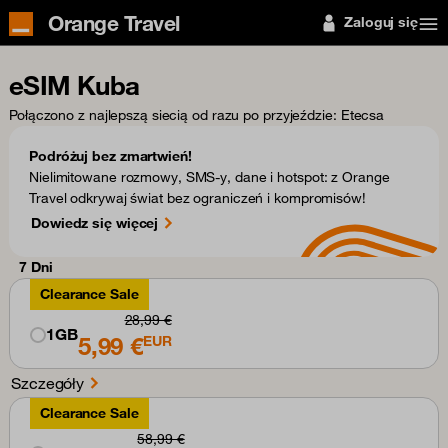
Orange Travel
Zaloguj się
eSIM Kuba
Połączono z najlepszą siecią od razu po przyjeździe
: Etecsa
Podróżuj bez zmartwień!
Nielimitowane rozmowy, SMS-y, dane i hotspot: z Orange
Travel odkrywaj świat bez ograniczeń i kompromisów!
Dowiedz się więcej
7 Dni
Clearance Sale
28,99 €
1GB
5,99 €
EUR
Szczegóły
Clearance Sale
58,99 €