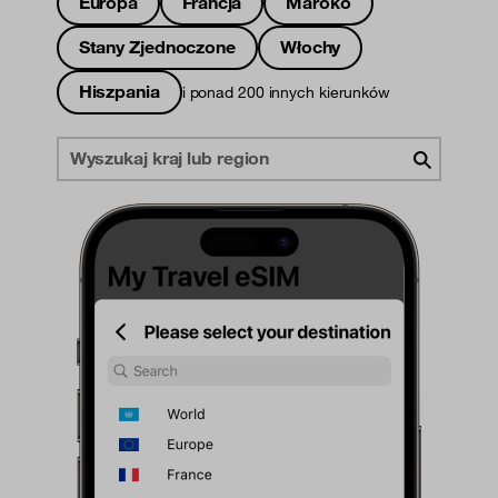
Europa
Francja
Maroko
Stany Zjednoczone
Włochy
Hiszpania
i ponad 200 innych kierunków