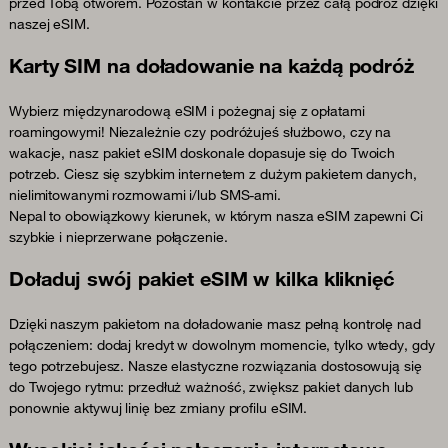
przed Tobą otworem. Pozostań w kontakcie przez całą podróż dzięki
naszej eSIM.
Karty SIM na doładowanie na każdą podróż
Wybierz międzynarodową eSIM i pożegnaj się z opłatami
roamingowymi! Niezależnie czy podróżujeś służbowo, czy na
wakacje, nasz pakiet eSIM doskonale dopasuje się do Twoich
potrzeb. Ciesz się szybkim internetem z dużym pakietem danych,
nielimitowanymi rozmowami i/lub SMS-ami.
Nepal to obowiązkowy kierunek, w którym nasza eSIM zapewni Ci
szybkie i nieprzerwane połączenie.
Doładuj swój pakiet eSIM w kilka kliknięć
Dzięki naszym pakietom na doładowanie masz pełną kontrolę nad
połączeniem: dodaj kredyt w dowolnym momencie, tylko wtedy, gdy
tego potrzebujesz. Nasze elastyczne rozwiązania dostosowują się
do Twojego rytmu: przedłuż ważność, zwiększ pakiet danych lub
ponownie aktywuj linię bez zmiany profilu eSIM.