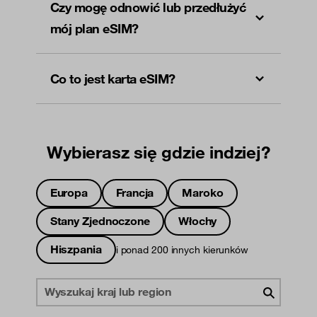
Czy mogę odnowić lub przedłużyć
mój plan eSIM?
Co to jest karta eSIM?
Wybierasz się gdzie indziej?
Europa
Francja
Maroko
Stany Zjednoczone
Włochy
Hiszpania
i ponad 200 innych kierunków