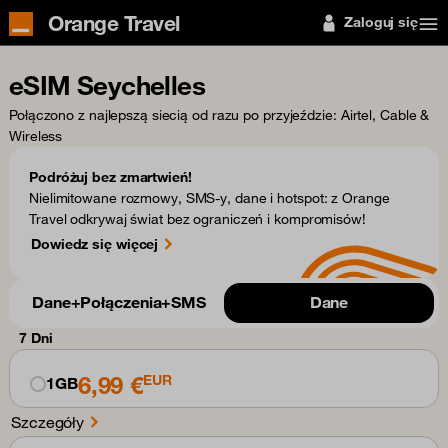
Orange Travel
Zaloguj się
eSIM Seychelles
Połączono z najlepszą siecią od razu po przyjeździe
: Airtel, Cable &
Wireless
Podróżuj bez zmartwień!
Nielimitowane rozmowy, SMS-y, dane i hotspot: z Orange
Travel odkrywaj świat bez ograniczeń i kompromisów!
Dowiedz się więcej
Dane+Połączenia+SMS
Dane
7 Dni
6,99 €
EUR
1GB
Szczegóły