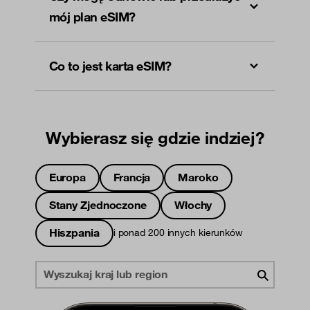
mój plan eSIM?
Co to jest karta eSIM?
Wybierasz się gdzie indziej?
Europa
Francja
Maroko
Stany Zjednoczone
Włochy
Hiszpania
i ponad 200 innych kierunków