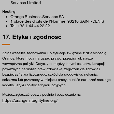
Services Limited.
Hosting
Orange Business Services SA
1 place des droits de l’Homme, 93210 SAINT-DENIS
Tel: +33 1 44 44 22 22
17. Etyka i zgodność
Zgłoś wszelkie zachowania lub sytuacje związane z działalnością
Orange, które mogą naruszać prawo, przepisy lub nasze
wewnętrzne polityki. Dotyczy to między innymi oszustw, korupcji,
poważnych naruszeń praw człowieka, zagrożeń dla zdrowia i
bezpieczeństwa fizycznego, szkód dla środowiska, nękania,
seksizmu lub przemocy w miejscu pracy, a także naruszeń naszego
kodeksu etyki i polityk antykorupcyjnych.
Możesz zgłaszać obawy poufnie i bezpiecznie na
https://orange.integrityline.org/
.