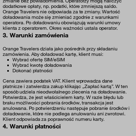
zmianie bez powiadomienia. Operatorzy mogą naliczyć
dodatkowe opłaty, np. podatki, które zmniejszą saldo.
Orange Travelers nie odpowiada za te zmiany. Wartość
doładowania może się zmieniać zgodnie z warunkami
operatora. Po doładowaniu obowiązują warunki umowy
klienta z operatorem. Okres ważności ustala operator.
3. Warunki zamówienia
Orange Travelers działa jako pośrednik przy składaniu
zamówienia. Aby doładować kartę, klient musi:
Wybrać ofertę SIM/eSIM
Wybrać kwotę doładowania
Dokonać płatności
Cena zawiera podatek VAT. Klient wprowadza dane
płatnicze i zatwierdza zakup klikając „Zapłać kartą”. W ten
sposób udziela nieodwołalnego zlecenia na doładowanie.
Potwierdza, że jest właścicielem karty. W razie błędu lub
braku możliwości pobrania środków, transakcja jest
anulowana. Po potwierdzeniu następuje pobranie środków i
doładowanie, które nie podlega anulowaniu ani zwrotowi.
Klient odpowiada za poprawność numeru karty.
4. Warunki płatności