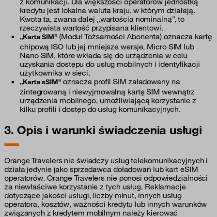
z komunikacji. Dla większości operatorów jednostką
kredytu jest lokalna waluta kraju, w którym działają.
Kwota ta, zwana dalej „wartością nominalną”, to
rzeczywista wartość przypisana klientowi.
(Moduł Tożsamości Abonenta) oznacza kartę
„Karta SIM”
chipową ISO lub jej mniejsze wersje, Micro SIM lub
Nano SIM, które wkłada się do urządzenia w celu
uzyskania dostępu do usług mobilnych i identyfikacji
użytkownika w sieci.
oznacza profil SIM załadowany na
„Karta eSIM”
zintegrowaną i niewyjmowalną kartę SIM wewnątrz
urządzenia mobilnego, umożliwiającą korzystanie z
kilku profili i dostęp do usług komunikacyjnych.
3. Opis i warunki świadczenia usługi
Orange Travelers nie świadczy usług telekomunikacyjnych i
działa jedynie jako sprzedawca doładowań lub kart eSIM
operatorów. Orange Travelers nie ponosi odpowiedzialności
za niewłaściwe korzystanie z tych usług. Reklamacje
dotyczące jakości usługi, liczby minut, innych usług
operatora, kosztów, ważności kredytu lub innych warunków
związanych z kredytem mobilnym należy kierować