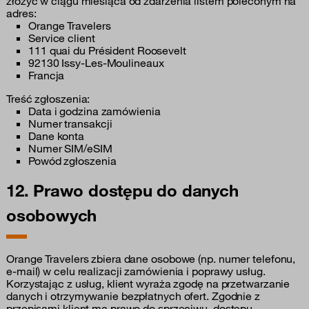
złożyć w ciągu miesiąca od zdarzenia listem poleconym na
adres:
Orange Travelers
Service client
111 quai du Président Roosevelt
92130 Issy-Les-Moulineaux
Francja
Treść zgłoszenia:
Data i godzina zamówienia
Numer transakcji
Dane konta
Numer SIM/eSIM
Powód zgłoszenia
12. Prawo dostępu do danych
osobowych
Orange Travelers zbiera dane osobowe (np. numer telefonu,
e-mail) w celu realizacji zamówienia i poprawy usług.
Korzystając z usług, klient wyraża zgodę na przetwarzanie
danych i otrzymywanie bezpłatnych ofert. Zgodnie z
przepisami klient ma prawo do sprzeciwu, dostępu,