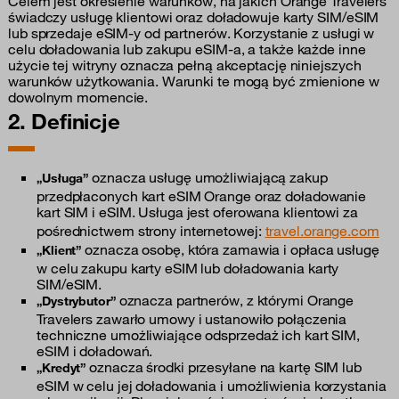
Celem jest określenie warunków, na jakich Orange Travelers
świadczy usługę klientowi oraz doładowuje karty SIM/eSIM
lub sprzedaje eSIM-y od partnerów. Korzystanie z usługi w
celu doładowania lub zakupu eSIM-a, a także każde inne
użycie tej witryny oznacza pełną akceptację niniejszych
warunków użytkowania. Warunki te mogą być zmienione w
dowolnym momencie.
2. Definicje
oznacza usługę umożliwiającą zakup
„Usługa”
przedpłaconych kart eSIM Orange oraz doładowanie
kart SIM i eSIM. Usługa jest oferowana klientowi za
pośrednictwem strony internetowej:
travel.orange.com
oznacza osobę, która zamawia i opłaca usługę
„Klient”
w celu zakupu karty eSIM lub doładowania karty
SIM/eSIM.
oznacza partnerów, z którymi Orange
„Dystrybutor”
Travelers zawarło umowy i ustanowiło połączenia
techniczne umożliwiające odsprzedaż ich kart SIM,
eSIM i doładowań.
oznacza środki przesyłane na kartę SIM lub
„Kredyt”
eSIM w celu jej doładowania i umożliwienia korzystania