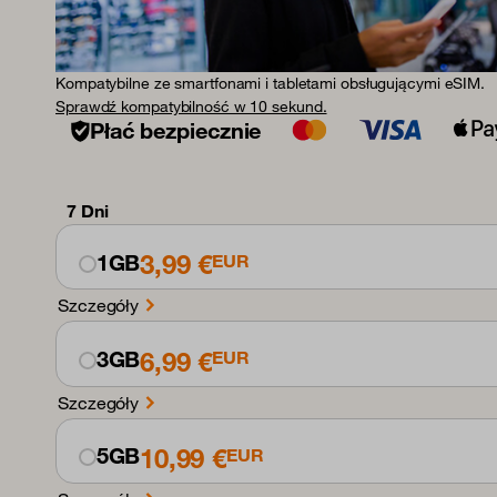
Kompatybilne ze smartfonami i tabletami obsługującymi eSIM.
Sprawdź kompatybilność w 10 sekund.
Płać bezpiecznie
7 Dni
3,99 €
1GB
EUR
Szczegóły
6,99 €
3GB
EUR
Szczegóły
10,99 €
5GB
EUR