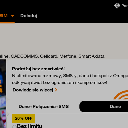
Par
SIM
Doładuj
eline, CADCOMMS, Cellcard, Metfone, Smart Axiata
Podróżuj bez zmartwień!
Nielimitowane rozmowy, SMS-y, dane i hotspot: z Orange
odkrywaj świat bez ograniczeń i kompromisów!
Dowiedz się więcej
Dane+Połączenia+SMS
Dane
20% OFF
Bez limitu