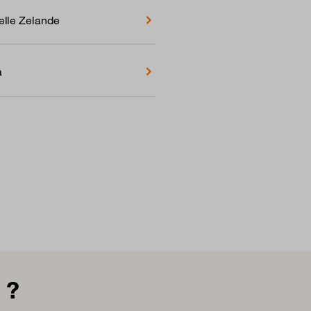
lle Zelande
a
 ?