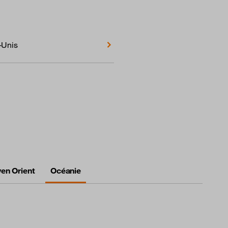
-Unis
en Orient
Océanie