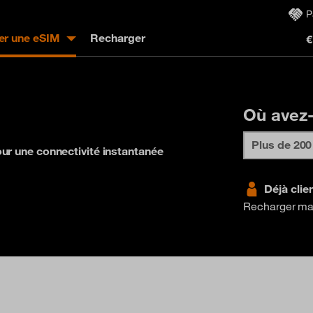
P
er une eSIM
Recharger
€
Où avez-
our une connectivité instantanée
Déjà clie
Recharger ma