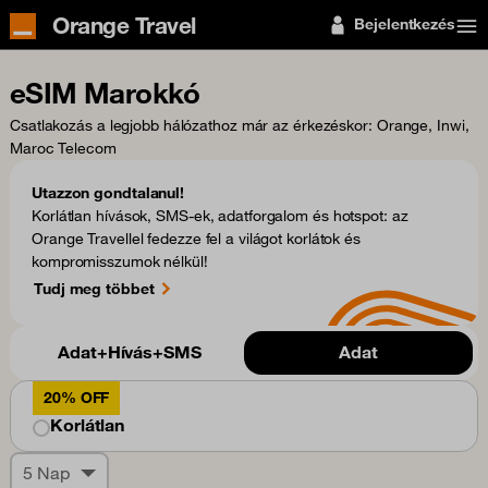
Orange Travel
Bejelentkezés
eSIM Marokkó
Csatlakozás a legjobb hálózathoz már az érkezéskor
: Orange, Inwi,
Maroc Telecom
Utazzon gondtalanul!
Korlátlan hívások, SMS-ek, adatforgalom és hotspot: az
Orange Travellel fedezze fel a világot korlátok és
kompromisszumok nélkül!
Tudj meg többet
Adat+Hívás+SMS
Adat
20% OFF
Korlátlan
5 Nap