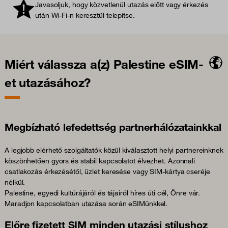
Javasoljuk, hogy közvetlenül utazás előtt vagy érkezés
után Wi-Fi-n keresztül telepítse.
Miért válassza a(z) Palestine eSIM-
et utazásához?
Megbízható lefedettség partnerhálózatainkkal
A legjobb elérhető szolgáltatók közül kiválasztott helyi partnereinknek
köszönhetően gyors és stabil kapcsolatot élvezhet. Azonnali
csatlakozás érkezésétől, üzlet keresése vagy SIM-kártya cseréje
nélkül.
Palestine, egyedi kultúrájáról és tájairól híres úti cél, Önre vár.
Maradjon kapcsolatban utazása során eSIMünkkel.
Előre fizetett SIM minden utazási stílushoz