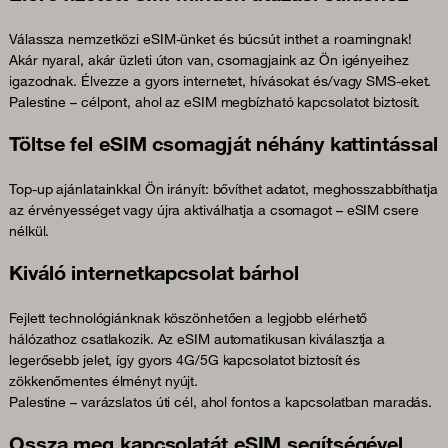
Válassza nemzetközi eSIM-ünket és búcsút inthet a roamingnak!
Akár nyaral, akár üzleti úton van, csomagjaink az Ön igényeihez
igazodnak. Élvezze a gyors internetet, hívásokat és/vagy SMS-eket.
Palestine – célpont, ahol az eSIM megbízható kapcsolatot biztosít.
Töltse fel eSIM csomagját néhány kattintással
Top-up ajánlatainkkal Ön irányít: bővíthet adatot, meghosszabbíthatja
az érvényességet vagy újra aktiválhatja a csomagot – eSIM csere
nélkül.
Kiváló internetkapcsolat bárhol
Fejlett technológiánknak köszönhetően a legjobb elérhető
hálózathoz csatlakozik. Az eSIM automatikusan kiválasztja a
legerősebb jelet, így gyors 4G/5G kapcsolatot biztosít és
zökkenőmentes élményt nyújt.
Palestine – varázslatos úti cél, ahol fontos a kapcsolatban maradás.
Ossza meg kapcsolatát eSIM segítségével