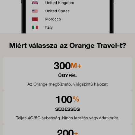
Miért válassza az Orange Travel-t?
300
M+
ÜGYFÉL
Az Orange megbízható, világszintű hálózat
100
%
SEBESSÉG
Teljes 4G/5G sebesség. Nincs lassítás vagy adatkorlát.
200
+