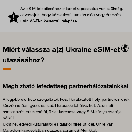
Az eSIM telepítéséhez internetkapcsolatra van szükség.
Javasoljuk, hogy közvetlenül utazás előtt vagy érkezés
után Wi-Fi-n keresztül telepítse.
Miért válassza a(z) Ukraine eSIM-et
utazásához?
Megbízható lefedettség partnerhálózatainkkal
A legjobb elérhető szolgáltatók közül kiválasztott helyi partnereinknek
köszönhetően gyors és stabil kapcsolatot élvezhet. Azonnali
csatlakozás érkezésétől, üzlet keresése vagy SIM-kártya cseréje
nélkül.
Ukraine, egyedi kultúrájáról és tájairól híres úti cél, Önre vár.
Maradjon kapcsolatban utazása során eSIMünkkel.