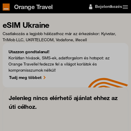
Orange Travel
Bejelentkezés
eSIM Ukraine
Csatlakozás a legjobb hálózathoz már az érkezéskor
: Kyivstar,
TriMob LLC, UKRTELECOM, Vodafone, lifecell
Utazzon gondtalanul!
Korlátlan hívások, SMS-ek, adatforgalom és hotspot: az
Orange Travellel fedezze fel a világot korlátok és
kompromisszumok nélkül!
Tudj meg többet
Jelenleg nincs elérhető ajánlat ehhez az
úti célhoz.