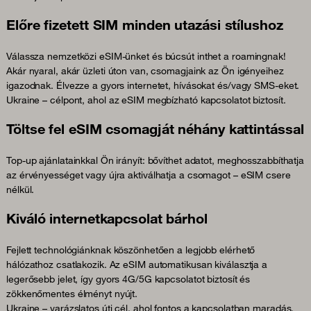
Előre fizetett SIM minden utazási stílushoz
Válassza nemzetközi eSIM-ünket és búcsút inthet a roamingnak!
Akár nyaral, akár üzleti úton van, csomagjaink az Ön igényeihez
igazodnak. Élvezze a gyors internetet, hívásokat és/vagy SMS-eket.
Ukraine – célpont, ahol az eSIM megbízható kapcsolatot biztosít.
Töltse fel eSIM csomagját néhány kattintással
Top-up ajánlatainkkal Ön irányít: bővíthet adatot, meghosszabbíthatja
az érvényességet vagy újra aktiválhatja a csomagot – eSIM csere
nélkül.
Kiváló internetkapcsolat bárhol
Fejlett technológiánknak köszönhetően a legjobb elérhető
hálózathoz csatlakozik. Az eSIM automatikusan kiválasztja a
legerősebb jelet, így gyors 4G/5G kapcsolatot biztosít és
zökkenőmentes élményt nyújt.
Ukraine – varázslatos úti cél, ahol fontos a kapcsolatban maradás.