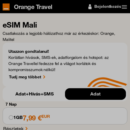
Orange Travel
Bejelentkezés
eSIM Mali
Csatlakozás a legjobb hálózathoz már az érkezéskor
: Orange,
Malitel
Utazzon gondtalanul!
Korlátlan hívások, SMS-ek, adatforgalom és hotspot: az
Orange Travellel fedezze fel a világot korlátok és
kompromisszumok nélkül!
Tudj meg többet
Adat+Hívás+SMS
Adat
7 Nap
7,99 €
EUR
1GB
Részletek