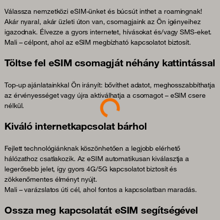
Válassza nemzetközi eSIM-ünket és búcsút inthet a roamingnak!
Akár nyaral, akár üzleti úton van, csomagjaink az Ön igényeihez
igazodnak. Élvezze a gyors internetet, hívásokat és/vagy SMS-eket.
Mali – célpont, ahol az eSIM megbízható kapcsolatot biztosít.
Töltse fel eSIM csomagját néhány kattintással
Top-up ajánlatainkkal Ön irányít: bővíthet adatot, meghosszabbíthatja
Loading...
az érvényességet vagy újra aktiválhatja a csomagot – eSIM csere
nélkül.
Kiváló internetkapcsolat bárhol
Fejlett technológiánknak köszönhetően a legjobb elérhető
hálózathoz csatlakozik. Az eSIM automatikusan kiválasztja a
legerősebb jelet, így gyors 4G/5G kapcsolatot biztosít és
zökkenőmentes élményt nyújt.
Mali – varázslatos úti cél, ahol fontos a kapcsolatban maradás.
Ossza meg kapcsolatát eSIM segítségével