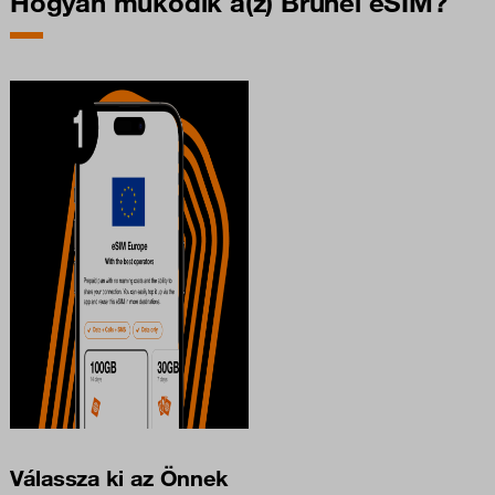
Hogyan működik a(z) Brunei eSIM?
Válassza ki az Önnek