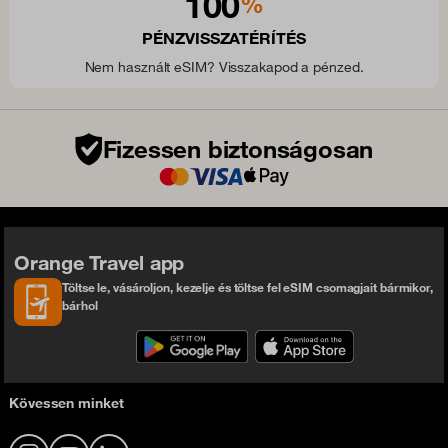
100
%
PÉNZVISSZATÉRÍTÉS
Nem használt eSIM? Visszakapod a pénzed.
Fizessen biztonságosan
Orange Travel app
Töltse le, vásároljon, kezelje és töltse fel eSIM csomagjait bármikor,
bárhol
Kövessen minket