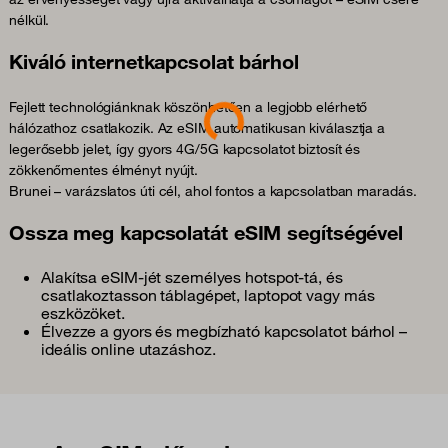
nélkül.
Kiváló internetkapcsolat bárhol
Loading...
Fejlett technológiánknak köszönhetően a legjobb elérhető
hálózathoz csatlakozik. Az eSIM automatikusan kiválasztja a
legerősebb jelet, így gyors 4G/5G kapcsolatot biztosít és
zökkenőmentes élményt nyújt.
Brunei – varázslatos úti cél, ahol fontos a kapcsolatban maradás.
Ossza meg kapcsolatát eSIM segítségével
Alakítsa eSIM-jét személyes hotspot-tá, és
csatlakoztasson táblagépet, laptopot vagy más
eszközöket.
Élvezze a gyors és megbízható kapcsolatot bárhol –
ideális online utazáshoz.