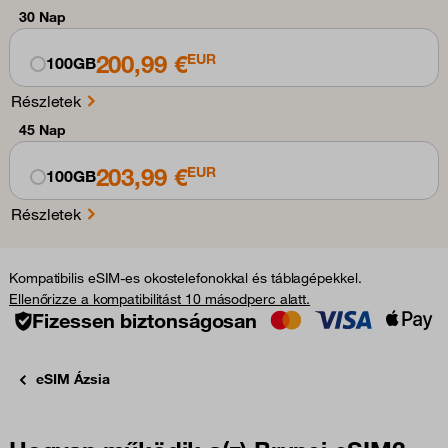
30 Nap
200,99 €
EUR
100GB
Részletek
45 Nap
203,99 €
EUR
100GB
Részletek
Kompatibilis eSIM-es okostelefonokkal és táblagépekkel.
Ellenőrizze a kompatibilitást 10 másodperc alatt.
Fizessen biztonságosan
eSIM Ázsia