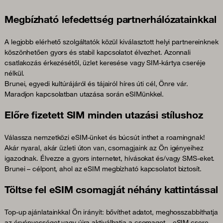
Megbízható lefedettség partnerhálózatainkkal
A legjobb elérhető szolgáltatók közül kiválasztott helyi partnereinknek
köszönhetően gyors és stabil kapcsolatot élvezhet. Azonnali
csatlakozás érkezésétől, üzlet keresése vagy SIM-kártya cseréje
nélkül.
Brunei, egyedi kultúrájáról és tájairól híres úti cél, Önre vár.
Maradjon kapcsolatban utazása során eSIMünkkel.
Előre fizetett SIM minden utazási stílushoz
Válassza nemzetközi eSIM-ünket és búcsút inthet a roamingnak!
Akár nyaral, akár üzleti úton van, csomagjaink az Ön igényeihez
igazodnak. Élvezze a gyors internetet, hívásokat és/vagy SMS-eket.
Brunei – célpont, ahol az eSIM megbízható kapcsolatot biztosít.
Töltse fel eSIM csomagját néhány kattintással
Top-up ajánlatainkkal Ön irányít: bővíthet adatot, meghosszabbíthatja
az érvényességet vagy újra aktiválhatja a csomagot – eSIM csere