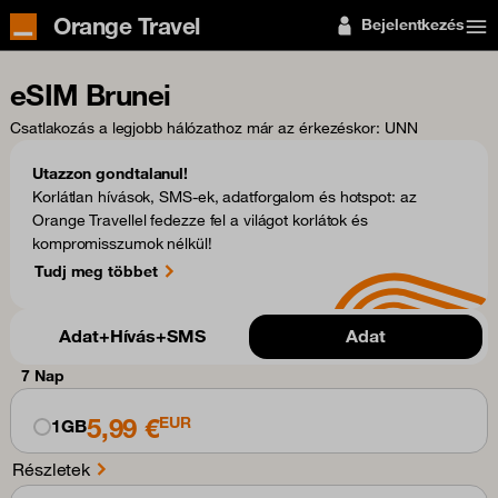
Orange Travel
Bejelentkezés
eSIM Brunei
Csatlakozás a legjobb hálózathoz már az érkezéskor
: UNN
Utazzon gondtalanul!
Korlátlan hívások, SMS-ek, adatforgalom és hotspot: az
Orange Travellel fedezze fel a világot korlátok és
kompromisszumok nélkül!
Tudj meg többet
Adat+Hívás+SMS
Adat
7 Nap
5,99 €
EUR
1GB
Részletek