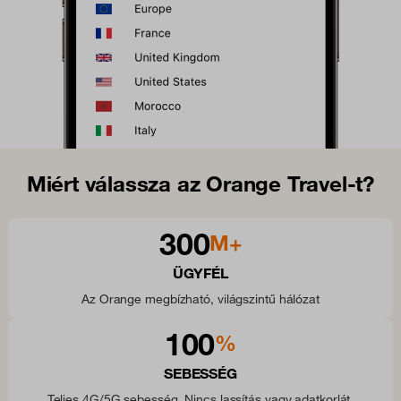
Miért válassza az Orange Travel-t?
300
M+
ÜGYFÉL
Az Orange megbízható, világszintű hálózat
100
%
SEBESSÉG
Teljes 4G/5G sebesség. Nincs lassítás vagy adatkorlát.