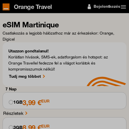
Orange Travel
Bejelentkezés
eSIM Martinique
Csatlakozás a legjobb hálózathoz már az érkezéskor
: Orange,
Digicel
Utazzon gondtalanul!
Korlátlan hívások, SMS-ek, adatforgalom és hotspot: az
Orange Travellel fedezze fel a világot korlátok és
kompromisszumok nélkül!
Tudj meg többet
7 Nap
3,99 €
EUR
1GB
Részletek
8,99 €
EUR
3GB