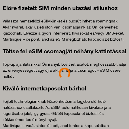
Előre fizetett SIM minden utazási stílushoz
Válassza nemzetközi eSIM-ünket és búcsút inthet a roamingnak!
Akár nyaral, akár üzleti úton van, csomagjaink az Ön igényeihez
igazodnak. Élvezze a gyors internetet, hívásokat és/vagy SMS-eket.
Martinique – célpont, ahol az eSIM megbízható kapcsolatot biztosít.
Töltse fel eSIM csomagját néhány kattintással
Top-up ajánlatainkkal Ön irányít: bővíthet adatot, meghosszabbíthatja
Loading...
az érvényességet vagy újra aktiválhatja a csomagot – eSIM csere
nélkül.
Kiváló internetkapcsolat bárhol
Fejlett technológiánknak köszönhetően a legjobb elérhető
hálózathoz csatlakozik. Az eSIM automatikusan kiválasztja a
legerősebb jelet, így gyors 4G/5G kapcsolatot biztosít és
zökkenőmentes élményt nyújt.
Martinique – varázslatos úti cél, ahol fontos a kapcsolatban