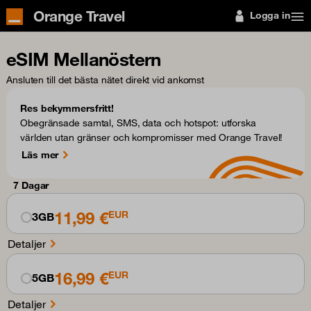
Orange Travel
Logga in
eSIM Mellanöstern
Ansluten till det bästa nätet direkt vid ankomst
Res bekymmersfritt!
Obegränsade samtal, SMS, data och hotspot: utforska
världen utan gränser och kompromisser med Orange Travel!
Läs mer
7 Dagar
11,99 €
EUR
3GB
Detaljer
16,99 €
EUR
5GB
Detaljer