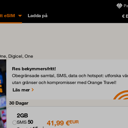
Pa
tt eSIM
Ladda på
€ 
One, Digicel, One
Res bekymmersfritt!
Obegränsade samtal, SMS, data och hotspot: utforska vä
utan gränser och kompromisser med Orange Travel!
Läs mer
30 Dagar
2GB
41,99 €
50
EUR
SMS