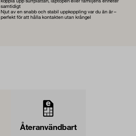
koppla upp surfplattan, laptopen eller familjens enheter
samtidigt
Njut av en snabb och stabil uppkoppling var du än är –
perfekt för att hålla kontakten utan krångel
Återanvändbart