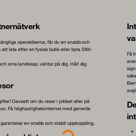
rtnernätverk
In
va
lgängliga operatörerna, får du en snabb och
tt leta efter en fysisk butik eller byta SIM-
Få t
avan
ch sina landskap, väntar på dig. Håll dig
sign
säke
Berm
esor
avgö
ifter! Oavsett om du reser i jobbet eller på
De
ehov. Få höghastighetsinternet med generös
in
 garanterar en snabb och stabil uppkoppling.