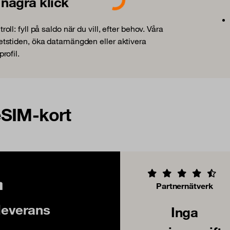
Loading...
ågra klick
: fyll på saldo när du vill, efter behov. Våra
ighetstiden, öka datamängden eller aktivera
rofil.
eSIM-kort
Partnernätverk
leverans
Inga