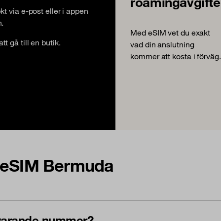
roamingavgifte
ekt via e-post eller i appen
n.
Med eSIM vet du exakt
t gå till en butik.
vad din anslutning
kommer att kosta i förväg.
m eSIM Bermuda
uvarande nummer?