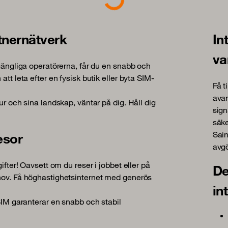
rtnernätverk
In
va
lgängliga operatörerna, får du en snabb och
tt leta efter en fysisk butik eller byta SIM-
Få t
avan
ur och sina landskap, väntar på dig. Håll dig
sign
säke
Sain
esor
avgö
ifter! Oavsett om du reser i jobbet eller på
De
ehov. Få höghastighetsinternet med generös
in
eSIM garanterar en snabb och stabil