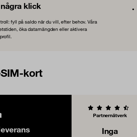
ågra klick
: fyll på saldo när du vill, efter behov. Våra
ighetstiden, öka datamängden eller aktivera
rofil.
eSIM-kort
Partnernätverk
leverans
Inga