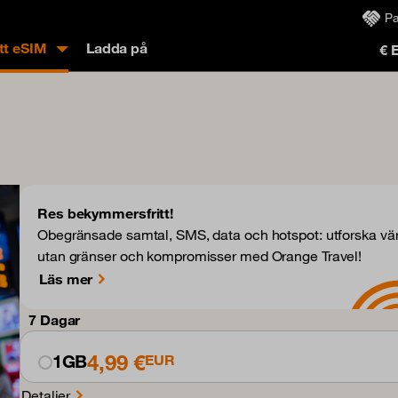
Pa
tt eSIM
Ladda på
€ 
Res bekymmersfritt!
Obegränsade samtal, SMS, data och hotspot: utforska vä
utan gränser och kompromisser med Orange Travel!
Läs mer
7 Dagar
4,99 €
1GB
EUR
Detaljer