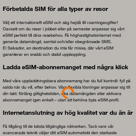
Förbetalda SIM för alla typer av resor
Välj ett internationellt eSIM och säg hejdå till roamingavgifter!
Oavsett om du reser i jobbet eller på semester anpassar sig vårt
eSIM perfekt till dina resebehov. Få höghastighetsinternet med
generös datamängd, samtal och/eller obegränsade SMS.
El Salvador, en destination du inte får missa, där vårt eSIM
garanterar en snabb och stabil uppkoppling.
Ladda eSIM-abonnemanget med några klick
Med våra uppladdningsbara abonnemang har du full kontroll: fyll på
Loading...
saldo när du vill, efter behov. Våra flexibla lösningar anpassar sig till
din takt: förläng giltighetstiden, öka datamängden eller aktivera
abonnemanget igen enkelt – utan att behöva byta eSIM-profil.
Internetanslutning av hög kvalitet var du än är
Få tillgång till de bästa tillgängliga nätverken. Tack vare vår
avancerade teknik väljer ditt eSIM automatiskt den starkaste