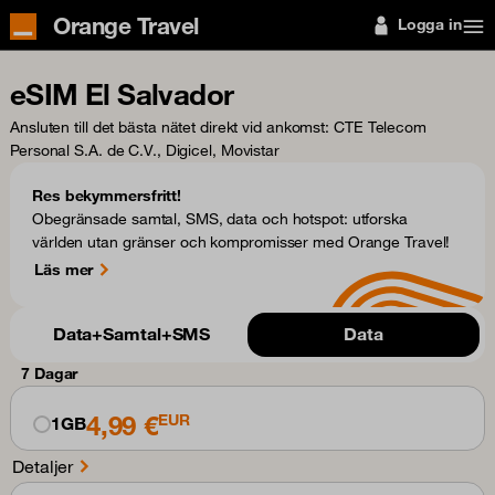
Orange Travel
Logga in
eSIM El Salvador
Ansluten till det bästa nätet direkt vid ankomst
: CTE Telecom
Personal S.A. de C.V., Digicel, Movistar
Res bekymmersfritt!
Obegränsade samtal, SMS, data och hotspot: utforska
världen utan gränser och kompromisser med Orange Travel!
Läs mer
Data+Samtal+SMS
Data
7 Dagar
4,99 €
EUR
1GB
Detaljer