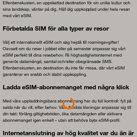
Elfenbenskusten, en uppskattad destination för sin unika kultur och
sina landskap, väntar på dig. Håll dig uppkopplad under hela resan
med vårt eSIM.
Förbetalda SIM för alla typer av resor
Välj ett internationellt eSIM och säg hejdå till roamingavgifter!
Oavsett om du reser i jobbet eller på semester anpassar sig vårt
eSIM perfekt till dina resebehov. Få höghastighetsinternet med
generös datamängd, samtal och/eller obegränsade SMS.
Elfenbenskusten, en destination du inte får missa, där vårt eSIM
garanterar en snabb och stabil uppkoppling.
Ladda eSIM-abonnemanget med några klick
Med våra uppladdningsbara abonnemang har du full kontroll: fyll på
Loading...
saldo när du vill, efter behov. Våra flexibla lösningar anpassar sig till
din takt: förläng giltighetstiden, öka datamängden eller aktivera
abonnemanget igen enkelt – utan att behöva byta eSIM-profil.
Internetanslutning av hög kvalitet var du än är