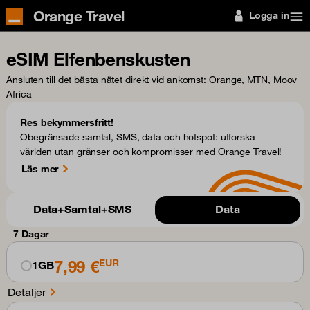
Orange Travel
Logga in
eSIM Elfenbenskusten
Ansluten till det bästa nätet direkt vid ankomst
: Orange, MTN, Moov
Africa
Res bekymmersfritt!
Obegränsade samtal, SMS, data och hotspot: utforska
världen utan gränser och kompromisser med Orange Travel!
Läs mer
Data+Samtal+SMS
Data
7 Dagar
7,99 €
EUR
1GB
Detaljer