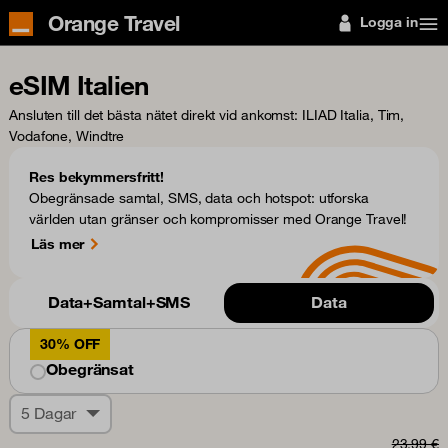
Orange Travel
Logga in
eSIM Italien
Ansluten till det bästa nätet direkt vid ankomst
: ILIAD Italia, Tim,
Vodafone, Windtre
Res bekymmersfritt!
Obegränsade samtal, SMS, data och hotspot: utforska
världen utan gränser och kompromisser med Orange Travel!
Läs mer
Data+Samtal+SMS
Data
30% OFF
Obegränsat
5 Dagar
23,99 €