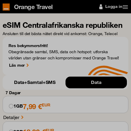
Orange Travel
Logga in
eSIM Centralafrikanska republiken
Ansluten till det bästa nätet direkt vid ankomst
: Orange, Telecel
Res bekymmersfritt!
Obegränsade samtal, SMS, data och hotspot: utforska
världen utan gränser och kompromisser med Orange Travel!
Läs mer
Data+Samtal+SMS
Data
7 Dagar
7,99 €
EUR
1GB
Detaljer
EUR