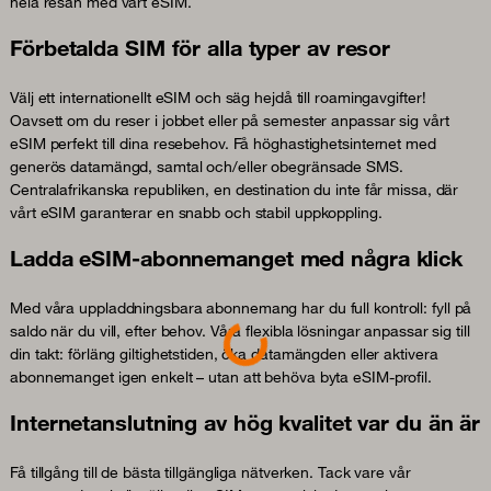
hela resan med vårt eSIM.
Förbetalda SIM för alla typer av resor
Välj ett internationellt eSIM och säg hejdå till roamingavgifter!
Oavsett om du reser i jobbet eller på semester anpassar sig vårt
eSIM perfekt till dina resebehov. Få höghastighetsinternet med
generös datamängd, samtal och/eller obegränsade SMS.
Centralafrikanska republiken, en destination du inte får missa, där
vårt eSIM garanterar en snabb och stabil uppkoppling.
Ladda eSIM-abonnemanget med några klick
Med våra uppladdningsbara abonnemang har du full kontroll: fyll på
saldo när du vill, efter behov. Våra flexibla lösningar anpassar sig till
Loading...
din takt: förläng giltighetstiden, öka datamängden eller aktivera
abonnemanget igen enkelt – utan att behöva byta eSIM-profil.
Internetanslutning av hög kvalitet var du än är
Få tillgång till de bästa tillgängliga nätverken. Tack vare vår