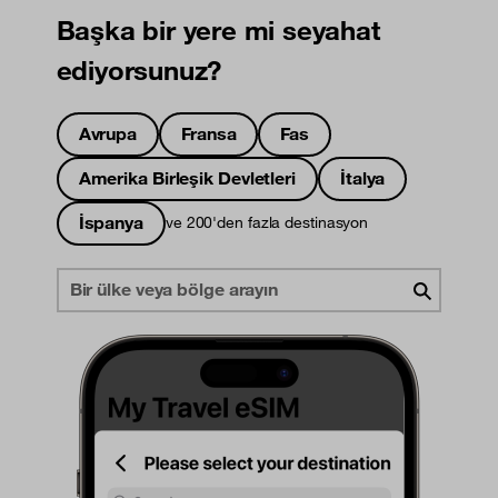
Başka bir yere mi seyahat
ediyorsunuz?
Avrupa
Fransa
Fas
Amerika Birleşik Devletleri
İtalya
İspanya
ve 200'den fazla destinasyon