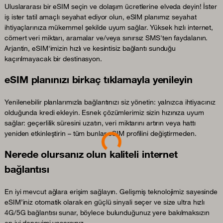
Uluslararası bir eSIM seçin ve dolaşım ücretlerine elveda deyin! İster
iş ister tatil amaçlı seyahat ediyor olun, eSIM planımız seyahat
ihtiyaçlarınıza mükemmel şekilde uyum sağlar. Yüksek hızlı internet,
cömert veri miktarı, aramalar ve/veya sınırsız SMS'ten faydalanın.
Arjantin, eSIM'imizin hızlı ve kesintisiz bağlantı sunduğu
kaçırılmayacak bir destinasyon.
eSIM planınızı birkaç tıklamayla yenileyin
Yenilenebilir planlarımızla bağlantınızı siz yönetin: yalnızca ihtiyacınız
olduğunda kredi ekleyin. Esnek çözümlerimiz sizin hızınıza uyum
sağlar: geçerlilik süresini uzatın, veri miktarını artırın veya hattı
Loading...
yeniden etkinleştirin – tüm bunlar eSIM profilini değiştirmeden.
Nerede olursanız olun kaliteli internet
bağlantısı
En iyi mevcut ağlara erişim sağlayın. Gelişmiş teknolojimiz sayesinde
eSIM’iniz otomatik olarak en güçlü sinyali seçer ve size ultra hızlı
4G/5G bağlantısı sunar, böylece bulunduğunuz yere bakılmaksızın