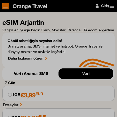
Orange Travel
Giriş
eSIM Arjantin
Varışta en iyi ağa bağlı
: Claro, Movistar, Personal, Telecom Argentina
Gönül rahatlığıyla seyahat edin!
Sınırsız arama, SMS, internet ve hotspot: Orange Travel ile
dünyayı sınırsız ve tavizsiz keşfedin!
Daha fazlasını öğren
Veri+Arama+SMS
Veri
7 Gün
€3,99
EUR
1GB
Detaylar
EUR