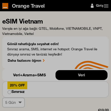
Orange Travel
Giriş
eSIM Vietnam
Varışta en iyi ağa bağlı
: GTEL, Mobifone, VIETNAMOBILE, VNPT,
Vietnamobile, Viettel
Gönül rahatlığıyla seyahat edin!
Sınırsız arama, SMS, internet ve hotspot: Orange Travel ile
dünyayı sınırsız ve tavizsiz keşfedin!
Daha fazlasını öğren
Veri+Arama+SMS
Veri
20% OFF
Sınırsız
5 Gün
€19,99