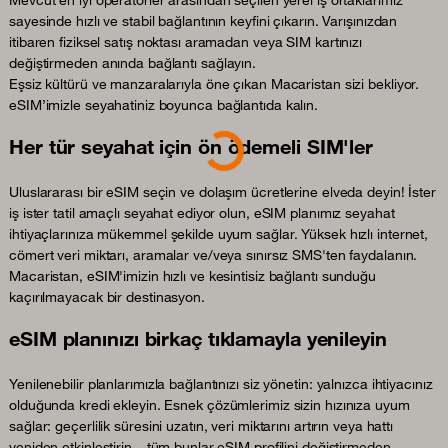
Mevcut en iyi operatörler arasından seçilen yerel iş ortaklarımız
sayesinde hızlı ve stabil bağlantının keyfini çıkarın. Varışınızdan
itibaren fiziksel satış noktası aramadan veya SIM kartınızı
değiştirmeden anında bağlantı sağlayın.
Eşsiz kültürü ve manzaralarıyla öne çıkan Macaristan sizi bekliyor.
eSIM’imizle seyahatiniz boyunca bağlantıda kalın.
Loading...
Her tür seyahat için ön ödemeli SIM'ler
Uluslararası bir eSIM seçin ve dolaşım ücretlerine elveda deyin! İster
iş ister tatil amaçlı seyahat ediyor olun, eSIM planımız seyahat
ihtiyaçlarınıza mükemmel şekilde uyum sağlar. Yüksek hızlı internet,
cömert veri miktarı, aramalar ve/veya sınırsız SMS'ten faydalanın.
Macaristan, eSIM'imizin hızlı ve kesintisiz bağlantı sunduğu
kaçırılmayacak bir destinasyon.
eSIM planınızı birkaç tıklamayla yenileyin
Yenilenebilir planlarımızla bağlantınızı siz yönetin: yalnızca ihtiyacınız
olduğunda kredi ekleyin. Esnek çözümlerimiz sizin hızınıza uyum
sağlar: geçerlilik süresini uzatın, veri miktarını artırın veya hattı
yeniden etkinleştirin – tüm bunlar eSIM profilini değiştirmeden.