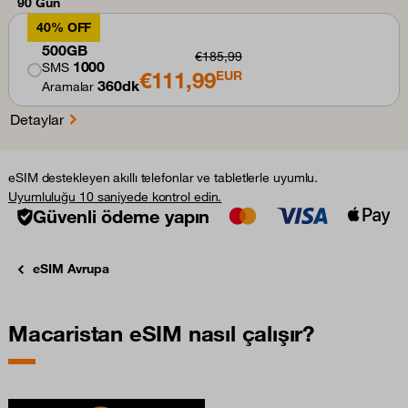
90 Gün
40% OFF
500GB
€185,99
1000
SMS
€111,99
EUR
360dk
Aramalar
Detaylar
eSIM destekleyen akıllı telefonlar ve tabletlerle uyumlu.
Uyumluluğu 10 saniyede kontrol edin.
Güvenli ödeme yapın
eSIM Avrupa
Macaristan eSIM nasıl çalışır?