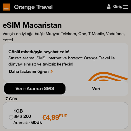
Orange Travel
Giriş
eSIM Macaristan
Varışta en iyi ağa bağlı
: Magyar Telekom, One, T-Mobile, Vodafone,
Yettel
Gönül rahatlığıyla seyahat edin!
Sınırsız arama, SMS, internet ve hotspot: Orange Travel ile
dünyayı sınırsız ve tavizsiz keşfedin!
Daha fazlasını öğren
Veri+Arama+SMS
Veri
7 Gün
1GB
€4,99
200
EUR
SMS
60dk
Aramalar