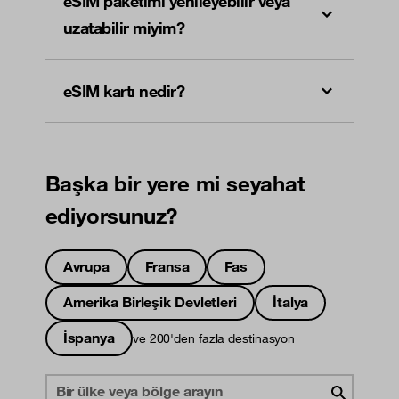
eSIM paketimi yenileyebilir veya
uzatabilir miyim?
eSIM kartı nedir?
Başka bir yere mi seyahat
ediyorsunuz?
Avrupa
Fransa
Fas
Amerika Birleşik Devletleri
İtalya
İspanya
ve 200'den fazla destinasyon