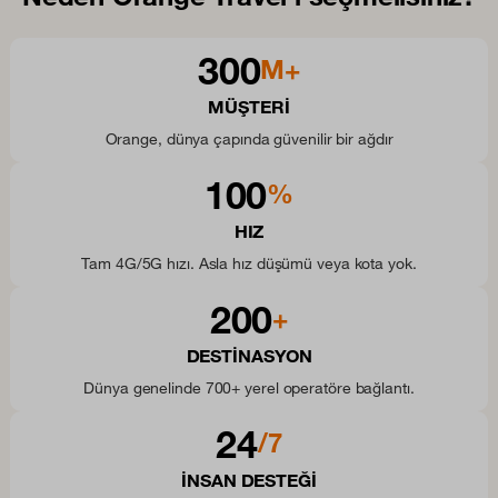
300
M+
MÜŞTERI
Orange, dünya çapında güvenilir bir ağdır
100
%
HIZ
Tam 4G/5G hızı. Asla hız düşümü veya kota yok.
200
+
DESTINASYON
Dünya genelinde 700+ yerel operatöre bağlantı.
24
/7
INSAN DESTEĞI