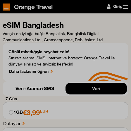
Orange Travel
Giriş
eSIM Bangladesh
Varışta en iyi ağa bağlı
: Banglalink, Banglalink Digital
Communications Ltd., Grameenphone, Robi Axiata Ltd
Gönül rahatlığıyla seyahat edin!
Sınırsız arama, SMS, internet ve hotspot: Orange Travel ile
dünyayı sınırsız ve tavizsiz keşfedin!
Daha fazlasını öğren
Veri+Arama+SMS
Veri
7 Gün
€3,99
EUR
1GB
Detaylar