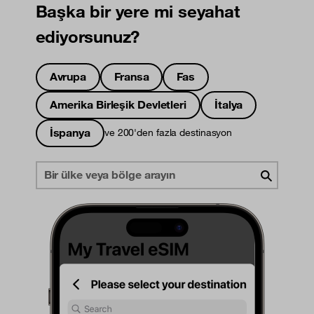
Başka bir yere mi seyahat
ediyorsunuz?
Avrupa
Fransa
Fas
Amerika Birleşik Devletleri
İtalya
İspanya
ve 200'den fazla destinasyon