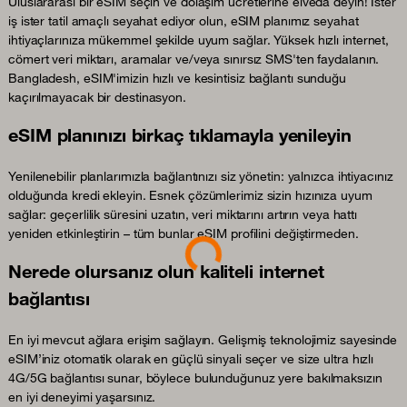
Uluslararası bir eSIM seçin ve dolaşım ücretlerine elveda deyin! İster
iş ister tatil amaçlı seyahat ediyor olun, eSIM planımız seyahat
ihtiyaçlarınıza mükemmel şekilde uyum sağlar. Yüksek hızlı internet,
cömert veri miktarı, aramalar ve/veya sınırsız SMS'ten faydalanın.
Bangladesh, eSIM'imizin hızlı ve kesintisiz bağlantı sunduğu
kaçırılmayacak bir destinasyon.
eSIM planınızı birkaç tıklamayla yenileyin
Yenilenebilir planlarımızla bağlantınızı siz yönetin: yalnızca ihtiyacınız
olduğunda kredi ekleyin. Esnek çözümlerimiz sizin hızınıza uyum
sağlar: geçerlilik süresini uzatın, veri miktarını artırın veya hattı
Loading...
yeniden etkinleştirin – tüm bunlar eSIM profilini değiştirmeden.
Nerede olursanız olun kaliteli internet
bağlantısı
En iyi mevcut ağlara erişim sağlayın. Gelişmiş teknolojimiz sayesinde
eSIM’iniz otomatik olarak en güçlü sinyali seçer ve size ultra hızlı
4G/5G bağlantısı sunar, böylece bulunduğunuz yere bakılmaksızın
en iyi deneyimi yaşarsınız.